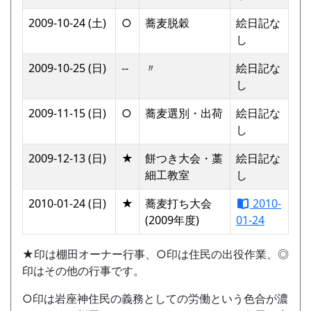
2009-10-24 (土)
○
蕎麦脱穀
絵日記な
し
2009-10-25 (日)
--
〃
絵日記な
し
2009-11-15 (日)
○
蕎麦選別・出荷
絵日記な
し
2009-12-13 (日)
★
餅つき大会・藁
絵日記な
細工教室
し
2010-01-24 (日)
★
蕎麦打ち大会
2010-
(2009年度)
01-24
★印は棚田オーナー行事、○印は住民の出役作業、◎
印はその他の行事です。
○印は岩座神住民の義務としての労働という色合が濃