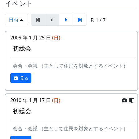
イベント
2010-08-22 (日)
○
蕎麦種蒔き
絵日記
なし
2009-02-08 (日)
○
獣害防止柵点
絵日記
日時
検他
なし
P. 1 / 7
2010-09-05 (日)
○
宮普請(獣害防
絵日記
止柵点検)
なし
2009-02-28 (土)
◎
親睦研修旅行
絵日記
2009 年 1 月 25 日
(日)
なし
2010-09-26 (日)
★
稲刈り
絵日記
初総会
なし
2009-03-01 (日)
--
〃（二日目）
--
2010-10-09 (土)
◎
秋祭宵宮
絵日記
2009-03-08 (日)
○
宮普請
絵日記
引き続いて、公会堂で「初総会」。前年度の決算
会合・会議 （主として住民を対象とするイベント）
なし
なし
報告と、今年度の予算審議が主たる議題である。
見る
岩座神の会計年度は1月に始って12月に終る。
2010-10-10 (日)
◎
秋祭
絵日記
2009-04-12 (日)
★
対面式
2009-
なし
それに加えて、今年は、二年に一度の役員改選の
04-12
年でもある。今年は、あまり揉める事もなく、す
2010 年 1 月 17 日
(日)
2010-10-11 (月)
★
脱穀・収穫祭
絵日記
〃
○
棚田保全活動
--
んなりと選挙が終った。
初総会
体育の日
なし
共同作業
ただし、役員が交代するのは、会計年度とは違っ
2010-10-17 (日)
★
オーナー米引
絵日記
2009-05-17 (日)
★
田植え祭
2009-
て、四月一日になる。昔は1月に交代していたの
会合・会議 （主として住民を対象とするイベント）
き渡し
なし
05-17
だが、数年前から、町や他の集落が4月始りの年