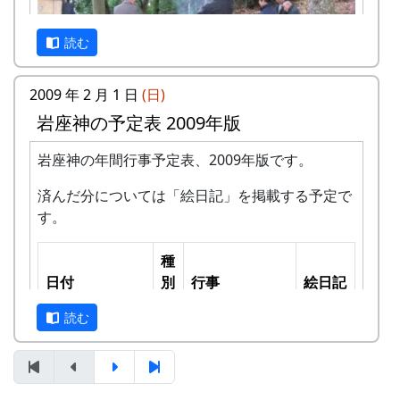
2010-04-11 (日)
★
対面式
絵日記
なし
読む
〃
○
棚田保全活動
--
共同作業
2009 年 2 月 1 日
(日)
2010-05-16 (日)
★
田植え祭
絵日記
岩座神の予定表 2009年版
なし
岩座神の年間行事予定表、2009年版です。
2010-06-13 (日)
★
草刈り・肥料
絵日記
朝、五霊神社の参道で、恒例の非常にささやかな
済んだ分については「絵日記」を掲載する予定で
散布
なし
「とんど」をする。
す。
2010-07-04 (日)
○
川刈り・道刈
絵日記
燃やしているのは松飾りであって、ゴミではな
り
なし
い。
種
日付
別
行事
絵日記
2010-07-11 (日)
○
川刈り・道刈
絵日記
初総会
り(予備日)
なし
2009-01-18 (日)
読む
★
蕎麦打ち大会
絵日記
(2008年度)
なし
2010-07-25 (日)
★
草引き・案山
絵日記
子祭
なし
2009-01-25 (日)
◎
初総会
絵日記
なし