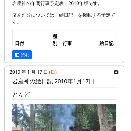
岩座神の年間行事予定表、2010年版です。
済んだ分については「絵日記」を掲載する予定で
す。
種
日付
別
行事
絵日記
2010-01-17 (日)
読む
◎
初総会
2010-
01-17
2010 年 1 月 17 日
(日)
2010-01-24 (日)
★
蕎麦打ち大会
2010-
岩座神の絵日記 2010年1月17日
(2009年度)
01-24
2010-02-14 (日)
○
獣害防止柵点
2010-
とんど
検他
02-14
2010-03-07 (日)
○
宮普請
2010-
03-07