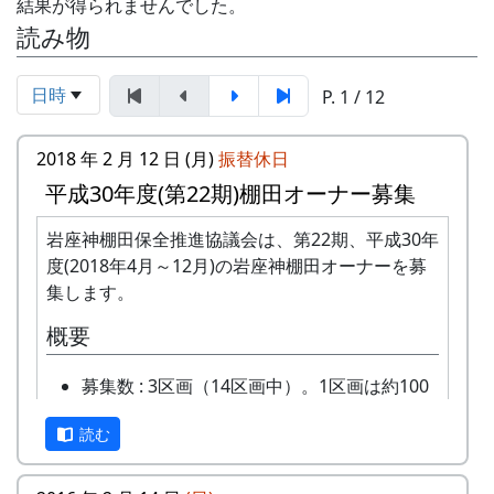
結果が得られませんでした。
読み物
日時
P. 1 / 12
2018 年 2 月 12 日 (月)
振替休日
平成30年度(第22期)棚田オーナー募集
岩座神棚田保全推進協議会は、第22期、平成30年
度(2018年4月～12月)の岩座神棚田オーナーを募
集します。
概要
募集数 : 3区画（14区画中）。1区画は約100
平方メートルです。
読む
応募資格 : まじめに農業に取り組み、自然と
ふれあう勇気をお持ちで、地域になじめるか
た。家族や団体でも結構です。