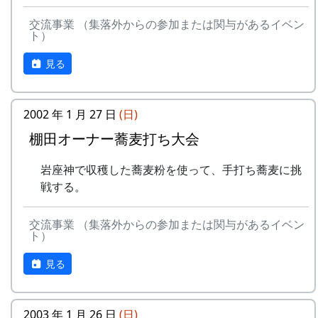
(100平方メートルの収穫収量は玄米で約30キ
てもかまいません。
収穫した米を全部お持ち帰りいただけます。
ロです。) 清流の里、岩座神地区のコシヒカ
交流事業 （集落外からの参加または関与があるイベン
(100平方メートルの収穫収量は玄米で約30キ
申込み・お問合せの窓口
リは特においしいと評判です。
ト）
ロです。) 清流の里、岩座神地区のコシヒカ
田すき、田ごしらえ、水管理、病害虫対策(3
岩座神棚田保全推進協議会事務局
見る
リは特においしいと評判です。
回程度)、施肥、脱穀、乾燥、籾すりなどは
FAX: XXXX-XX-XXXX
田すき、田ごしらえ、水管理、病害虫対策(3
地元農家で担当します。
MAIL : mailaddress
回程度)、施肥、脱穀、乾燥、籾すりなどは
実りの時期には、かかしを立てることができ
担当 : XX
2002 年 1 月 27 日
(日)
地元農家で担当します。
ます。
実りの時期には、かかしを立てることができ
棚田オーナー蕎麦打ち大会
多可町の宿泊施設を安く利用できます(青年
ます。
の家、悠遊館、ハーモニーパークなど)。
多可町の宿泊施設を安く利用できます(青年
岩座神で収穫した蕎麦粉を使って、手打ち蕎麦に挑
多可町の特産品がもらえます(1万円相当)。
の家、悠遊館、ハーモニーパークなど)。
戦する。
地元の新鮮な野菜を購入できます。
多可町の特産品がもらえます(1万円相当)。
田植え、稲刈り時のイベントに参加できま
地元の新鮮な野菜を購入できます。
す。
交流事業 （集落外からの参加または関与があるイベン
ト）
田植え、稲刈り時のイベントに参加できま
多可町の祭などにもご参加ください。
す。
見る
村の秋祭りに参加して、御神酒を飲み、「ひ
きやま」を引くことができます。
岩座神産の蕎麦粉を使って蕎麦打ち体験をす
2003 年 1 月 26 日
(日)