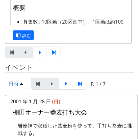
担当 : XX
概要
募集数 : 10区画（20区画中）。1区画は約100
平方メートルです。
読む
応募資格 : まじめに農業に取り組み、自然と
ふれあう勇気をお持ちで、地域になじめるか
た。家族や団体でも結構です。
年会費 : 1区画5万円です。
イベント
申込み期限 : 2015年3月15日。
選考 : 応募者が募集数を超えた場合は、書類
選考させていただきます。
日時
P. 1 / 7
申込み方法 : 下記の申込み窓口に、郵便番
第18期棚田オーナー対面式 (2014-04-13 12:03:51)
号、住所、氏名、電話番号を明記して、FAX
2001 年 1 月 28 日
(日)
岩座神棚田オーナーの特典
またはメールでお申込み下さい。 折り返し、
平成27年度棚田オーナー (2015-04-12 11:26:16)
詳しい内容と「申し込みアンケート」をお送
棚田オーナー蕎麦打ち大会
岩座神棚田オーナーの特典
一から十までプロの指導を受け、減農薬栽培
りいたしますので、申し込みアンケートをご
の米づくりを体験できます。
岩座神で収穫した蕎麦粉を使って、手打ち蕎麦に挑
返送ください。
一から十までプロの指導を受け、減農薬栽培
収穫した米を全部お持ち帰りいただけます。
戦する。
「申込みアンケート(PDF)」をご利用下さっ
の米づくりを体験できます。