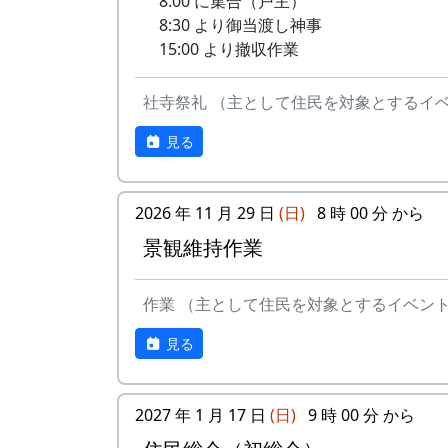
8:00 に集合（戸主）
8:30 より御当渡し神事
15:00 より撤収作業
社寺祭礼 （主として住民を対象とするイ
見る
2026 年 11 月 29 日
(日)
8 時 00 分 から
景観維持作業
作業 （主として住民を対象とするイベン
見る
2027 年 1 月 17 日
(日)
9 時 00 分 から