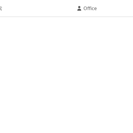
索
Office