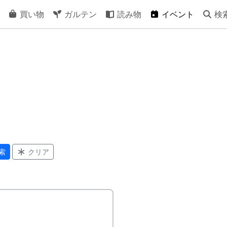
買い物
ガルテン
読み物
イベント
検
索
クリア