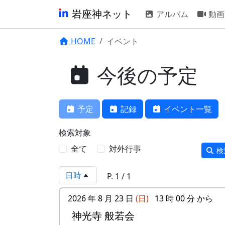
岩座神ネット
アルバム
動画
HOME
イベント
今後の予定
予定
記録
イベント一覧
検索対象
全て
対外行事
検
日時
P. 1 / 1
2026 年 8 月 23 日
(日)
13 時 00 分 から
神光寺 般若会