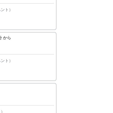
ベント）
 分 から
ベント）
ト）