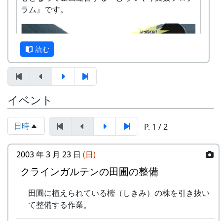
ラ で、岩座神の様子をご確認ください。
ェ」を営業します。
ラム』です。
カーナビが北ルート（峠越えの道）を提案する場
日時 : 2016 (平成28) 年 9 月 4 日 (日) 11:00 ～
合があります。特に冬は、後述するように、安全
14:00
な南ルートを選んで下さい。
メニュー : 岩座神特産の「石垣茶」、梅ジュ
読む
ース、リンゴジュースなどの飲料と、棚田米
南ルートと北ルート
コシヒカリのおにぎりを準備しています。
お買い物 : 地域特産品コーナー
イベント
なお、滞在型市民農園「クラインガルテン岩座
住民と大学生が企画した楽い田舎体験、豊かな自
神」の現地案内コーナーを設け、体験宿泊の受付
然棚の風景を体験してみませんか。
日時
P. 1 / 2
も行います。
参加申込書：PDF
主催 : 岩座神地域協議会
2003 年 3 月 23 日
(日)
問い合せ・申込み：多可町地域振興課（担
問い合せ : 会長 XXXX 999-9999-9999
当：XX）
クラインガルテンの田圃の整備
TEL XXXX-XX-XXXX
FAX XXXX-XX-XXXX
田圃に植えられている樒（しきみ）の株を引き抜い
Email:mailaddress
て整備する作業。
INAKA 応縁隊 ～ 田舎 yell Project ～