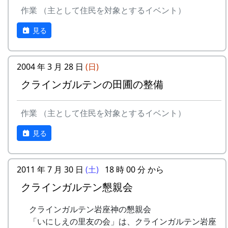
作業 （主として住民を対象とするイベント）
プログラム
見る
日
時
内容
7/27（土)
11:00
オリエンテーション
2004 年 3 月 28 日
(日)
〃
12:00
昼食（各自持参）
クラインガルテンの田圃の整備
〃
14:00
岩座神自然さんさくゲーム
岩座神には、国道427号線から、二つの経路でア
作業 （主として住民を対象とするイベント）
クセスすることが出来ます。
〃
15:30
蕎麦打ち体験
見る
南ルートは、
JA加美
の交差点で左折。少し行
〃
18:00
夕食（バーベキュー + 蕎
って、
松井小学校
を右手に見ながら、右折し
麦）
てひたすら北上する道です。
2011 年 7 月 30 日
(土)
18 時 00 分 から
7/28（日)
9:00
朝食
北ルートは、三谷で右折。
旧農林業公園
クラインガルテン懇親会
（CANYON MOUNTAIN CAMP）
の中を通
〃
10:00
楽器作り（棚田コンサート
り、
千ヶ峰登山道三谷口
にいたり、さらに登
クラインガルテン岩座神の懇親会
用）
坂して
峠を越える
道です。
「いにしえの里友の会」は、クラインガルテン岩座