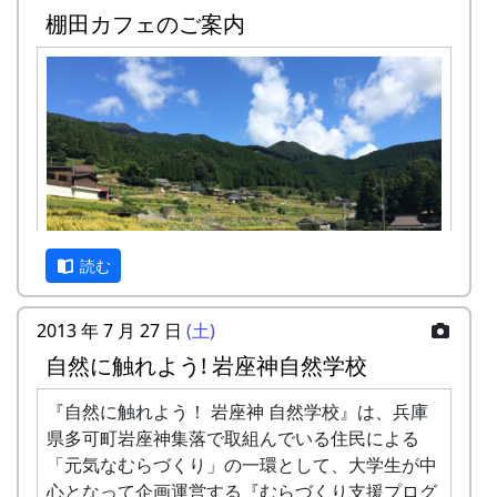
棚田カフェのご案内
残念ながら、公共交通機関で岩座神に来るのは、
とっても大変です。最寄りの鉄道の駅 ( JR 西脇市
駅 ) から車で 1時間弱、最寄りのバス停から徒歩
で1時間強かかります。
カーナビを使って車でおいで下さい。カーナビ
は、高価な車載型でなく、 スマートフォンの無料
アプリで十分です。以下の住所またはキーワード
で目的地を設定したら、間違いなく、岩座神まで
読む
案内してくれます。
住所 : 兵庫県 多可郡多可町 加美区岩座神
2013 年 7 月 27 日
(土)
キーワード : 岩座神、岩座神公会堂、クライ
自然に触れよう! 岩座神自然学校
ンガルテン岩座神、等々
秋風の中で「日本の棚田百選」の集落内を散策
し、黄金に色づいた石積棚田の風景を楽しんでく
『自然に触れよう！ 岩座神 自然学校』は、兵庫
注意点
ださい。
県多可町岩座神集落で取組んでいる住民による
冬季、降雪時には、冬用タイヤまたはチェーンが
「元気なむらづくり」の一環として、大学生が中
必要になることがあります。かならず ライブカメ
集落内の散策起点にテラスをもうけて、「カフ
心となって企画運営する『むらづくり支援プログ