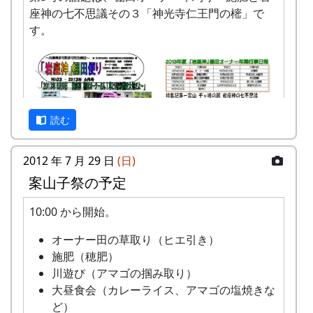
座神の七不思議その３「神光寺仁王門の樒」で
す。
読む
2012 年 7 月 29 日
(日)
案山子祭の予定
10:00 から開始。
オーナー田の草取り（ヒエ引き）
「岩座神」棚田便り #3 2013年6月号 (PDF版)
施肥（穂肥）
川遊び（アマゴの掴み取り）
大昼食会（カレーライス、アマゴの塩焼きな
ど）