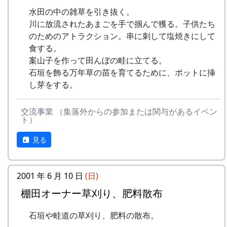
氏名、電話番号を明記して、FAXまたは
水田の中の雑草を引き抜く。
メールでお申込み下さい。
川に放流されたあまごを手で掴んで獲る。子供たち
折り返し、詳しい内容と「申し込みアン
のためのアトラクション。串に刺して塩焼きにして
ケート」をお送りいたしますので、申し
食する。
込みアンケートをご返送ください。
案山子を作って田んぼの畦に立てる。
申込み・お問合せの窓口
石垣を飾る万年草の苗を育てるために、ポットに挿
岩座神棚田保全推進協議会事務局(クラ
し芽をする。
インガルテン岩座神)
FAX : XXXX-XX-XXXX
交流事業 （集落外からの参加または関与があるイベン
MAIL : mailaddress
ト）
担当 : XX
見る
多可町役場 加美地域局
FAX : XXXX-XX-XXXX
MAIL : _mailaddress
2001 年 6 月 10 日
(日)
電話 : XXXX-XX-XXXX
担当 : XX
棚田オーナー草刈り、肥料散布
審査
石垣や畦道の草刈り、肥料の散布。
応募者多数の場合は、アンケートにより