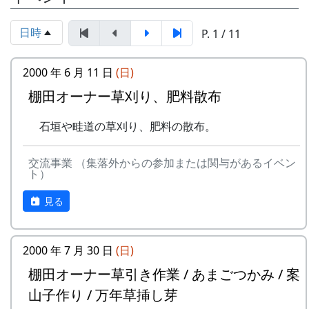
日時
P. 1 / 11
2000 年 6 月 11 日
(日)
募集数
棚田オーナー草刈り、肥料散布
若干数。1区画は約100平方メートルで
す。
石垣や畦道の草刈り、肥料の散布。
応募資格
まじめに農業に取り組み、自然とふれあ
交流事業 （集落外からの参加または関与があるイベン
う勇気をお持ちで、地域になじめるか
ト）
た。
見る
家族や団体でも結構です。
会費
1区画5万円です。
2000 年 7 月 30 日
(日)
申込み期間
2010年2月25日
棚田オーナー草引き作業 / あまごつかみ / 案
申込み方法
山子作り / 万年草挿し芽
下記の申込み窓口に、郵便番号、住所、