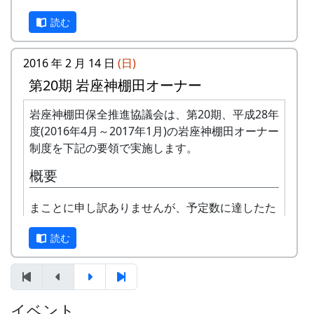
平方メートルです。
し、詳しい内容と「申し込みアンケート」を
読む
応募資格 : まじめに農業に取り組み、自然と
お送りいたしますので、申し込みアンケート
ふれあう勇気をお持ちで、地域になじめるか
をご返送ください。
た。家族や団体でも結構です。
2016 年 2 月 14 日
(日)
申込み・お問合せの窓口
年会費 : 1区画5万円です。
第20期 岩座神棚田オーナー
申込み期限 : 2018年2月28日。
岩座神棚田保全推進協議会事務局
選考 : 応募者が募集数を超えた場合は、アン
岩座神棚田保全推進協議会は、第20期、平成28年
TEL & FAX: 9999-99-9999
ケート回答をもとに、当協議会で書類選考さ
度(2016年4月～2017年1月)の岩座神棚田オーナー
携帯: 999-9999-9999
せていただきます。
制度を下記の要領で実施します。
MAIL : mailaddress
申込み方法 : 下記の申込み窓口に、電話、
担当 : XX
概要
FAXまたはメールでお申し込み下さい（FAX
またはメールの場合は、郵便番号、住所、氏
まことに申し訳ありませんが、予定数に達したた
名、電話番号を明記して下さい）。 折り返
め、オーナーの募集は締め切らせていただきまし
し、詳しい内容と「申し込みアンケート」を
読む
た。悪しからずご了承下さい。
お送りいたしますので、申し込みアンケート
をご返送ください。
オーナー田 : 16区画。1区画は約100平方メー
トルです。
申込み・お問合せの窓口
オーナーの資格 : まじめに農業に取り組み、
イベント