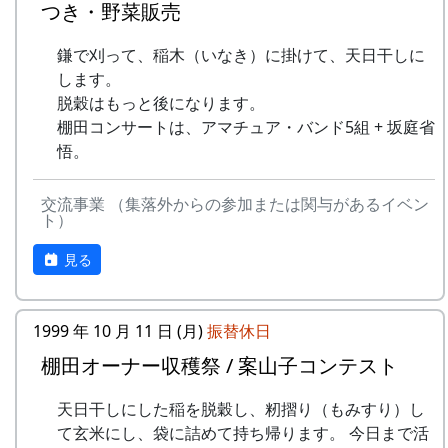
つき・野菜販売
岩座神棚田オーナーの特典
多可町の宿泊施設を安く利用できます。
一から十までプロの指導を受け、減農薬栽培
多可町の特産品がもらえます(1万円相当)。
の米づくりを体験できます。
鎌で刈って、稲木（いなき）に掛けて、天日干しに
一から十までプロの指導を受け、減農薬栽培
地元の新鮮な野菜を購入できます。
収穫した米を全部お持ち帰りいただけます。
します。
の米づくりを体験できます。
田植え、稲刈り時のイベントに参加できま
(100平方メートルの収穫収量は玄米で約30キ
脱穀はもっと後になります。
収穫した米を全部お持ち帰りいただけます。
す。
ロです。) 清流の里、岩座神地区のコシヒカ
棚田コンサートは、アマチュア・バンド5組 + 坂庭省
(100平方メートルの収穫収量は玄米で約30キ
村の秋祭りに参加して、御神酒を飲み、「ひ
リは特においしいと評判です。
悟。
ロです。) 清流の里、岩座神地区のコシヒカ
きやま」を引くことができます。
田すき、田ごしらえ、水管理、病害虫対策(3
リは特においしいと評判です。
回程度)、施肥、脱穀、乾燥、籾すりなどは
田すき、田ごしらえ、水管理、病害虫対策(3
交流事業 （集落外からの参加または関与があるイベン
地元農家で担当します。
ト）
回程度)、施肥、脱穀、乾燥、籾すりなどは
実りの時期には、かかしを立てることができ
地元農家で担当します。
ます。
見る
実りの時期には、かかしを立てることができ
多可町の宿泊施設を安く利用できます(青年
ます。
の家、悠遊館、ハーモニーパークなど)。
多可町の宿泊施設を安く利用できます(青年
多可町の特産品がもらえます(1万円相当)。
1999 年 10 月 11 日 (月)
振替休日
の家、悠遊館、ハーモニーパークなど)。
地元の新鮮な野菜を購入できます。
棚田オーナー収穫祭 / 案山子コンテスト
多可町の特産品がもらえます(1万円相当)。
田植え、稲刈り時のイベントに参加できま
地元の新鮮な野菜を購入できます。
す。
天日干しにした稲を脱穀し、籾摺り（もみすり）し
田植え、稲刈り時のイベントに参加できま
多可町の祭などにもご参加ください。
て玄米にし、袋に詰めて持ち帰ります。 今日まで活
す。