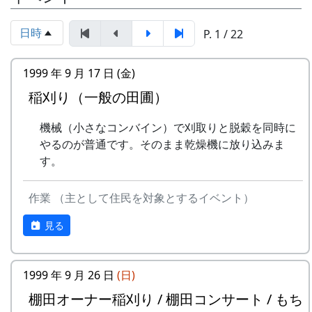
岩座神棚田保全推進協議会事務局
自然とふれあう勇気をお持ちで、地域になじ
TEL & FAX: 9999-99-9999
めるかた。家族や団体でも結構です。
日時
P. 1 / 22
携帯: 999-9999-9999
年会費 : 1区画5万円。
MAIL : mailaddress
担当 : XX
1999 年 9 月 17 日 (金)
平成27年度棚田オーナー (2015-04-12 11:26:16)
稲刈り（一般の田圃）
岩座神棚田オーナーの特典
機械（小さなコンバイン）で刈取りと脱穀を同時に
一から十までプロの指導を受け、減農薬栽培
やるのが普通です。そのまま乾燥機に放り込みま
の米づくりを体験できます。
す。
収穫した米を全部お持ち帰りいただけます。
(100平方メートルの収穫収量は玄米で約30キ
作業 （主として住民を対象とするイベント）
ロです。) 清流の里、岩座神地区のコシヒカ
リは特においしいと評判です。
見る
田すき、田ごしらえ、水管理、病害虫対策(3
回程度)、施肥、脱穀、乾燥、籾すりなどは
第18期棚田オーナー対面式 (2014-04-13 12:03:51)
地元農家で担当します。
1999 年 9 月 26 日
(日)
岩座神棚田オーナーの特典
実りの時期には、かかしを立てることができ
平成27年度棚田オーナー (2015-04-12 11:26:16)
棚田オーナー稲刈り / 棚田コンサート / もち
ます。