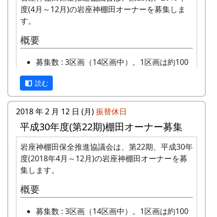
度(4月～12月)の岩座神棚田オーナーを募集しま
す。
概要
募集数 : 3区画（14区画中）。1区画は約100
平方メートルです。
読む
応募資格 : まじめに農業に取り組み、自然と
ふれあう勇気をお持ちで、地域になじめるか
た。家族や団体でも結構です。
2018 年 2 月 12 日 (月)
振替休日
年会費 : 1区画5万円です。
平成30年度(第22期)棚田オーナー募集
申込み期限 : 2019年3月15日。
選考 : 応募者が募集数を超えた場合は、アン
岩座神棚田保全推進協議会は、第22期、平成30年
ケート回答をもとに、当協議会で書類選考さ
度(2018年4月～12月)の岩座神棚田オーナーを募
せていただきます。
集します。
申込み方法 : 下記の申込み窓口に、電話、
概要
FAXまたはメールでお申し込み下さい（FAX
またはメールの場合は、郵便番号、住所、氏
募集数 : 3区画（14区画中）。1区画は約100
名、電話番号を明記して下さい）。 折り返