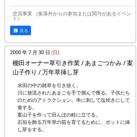
収穫した米を全部お持ち帰りいただけます。
お買い物 : 地域特産品コーナー
(100平方メートルの収穫収量は玄米で約30キ
交流事業 （集落外からの参加または関与があるイベン
主催 : 岩座神地域協議会
ロです。) 清流の里、岩座神地区のコシヒカ
ト）
問い合せ : 会長 XXXX 999-9999-9999
リは特においしいと評判です。
見る
田すき、田ごしらえ、水管理、病害虫対策(3
回程度)、施肥、脱穀、乾燥、籾すりなどは
地元農家で担当します。
2000 年 7 月 30 日
(日)
実りの時期には、かかしを立てることができ
平成27年度棚田オーナー (2015-04-12 11:26:16)
ます。
棚田オーナー草引き作業 / あまごつかみ / 案
岩座神棚田オーナーの特典
多可町の宿泊施設を安く利用できます。
山子作り / 万年草挿し芽
多可町の特産品がもらえます(1万円相当)。
一から十までプロの指導を受け、減農薬栽培
地元の新鮮な野菜を購入できます。
水田の中の雑草を引き抜く。
の米づくりを体験できます。
田植え、稲刈り時のイベントに参加できま
川に放流されたあまごを手で掴んで獲る。子供たち
収穫した米を全部お持ち帰りいただけます。
す。
のためのアトラクション。串に刺して塩焼きにして
(100平方メートルの収穫収量は玄米で約30キ
村の秋祭りに参加して、御神酒を飲み、「ひ
食する。
ロです。) 清流の里、岩座神地区のコシヒカ
きやま」を引くことができます。
案山子を作って田んぼの畦に立てる。
リは特においしいと評判です。
石垣を飾る万年草の苗を育てるために、ポットに挿
田すき、田ごしらえ、水管理、病害虫対策(3
し芽をする。
回程度)、施肥、脱穀、乾燥、籾すりなどは