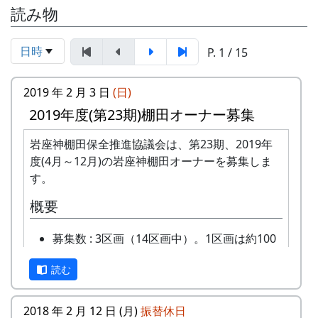
読み物
日時
P. 1 / 15
2019 年 2 月 3 日
(日)
2019年度(第23期)棚田オーナー募集
岩座神棚田保全推進協議会は、第23期、2019年
度(4月～12月)の岩座神棚田オーナーを募集しま
す。
概要
募集数 : 3区画（14区画中）。1区画は約100
平方メートルです。
読む
応募資格 : まじめに農業に取り組み、自然と
ふれあう勇気をお持ちで、地域になじめるか
た。家族や団体でも結構です。
2018 年 2 月 12 日 (月)
振替休日