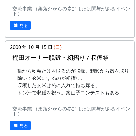
地元農家で担当します。
交流事業 （集落外からの参加または関与があるイベン
実りの時期には、かかしを立てることができ
ト）
ます。
多可町の宿泊施設を安く利用できます(青年
見る
の家、悠遊館、ハーモニーパークなど)。
多可町の特産品がもらえます(1万円相当)。
2000 年 10 月 15 日
(日)
地元の新鮮な野菜を購入できます。
田植え、稲刈り時のイベントに参加できま
棚田オーナー脱穀・籾摺り / 収穫祭
す。
村の秋祭りに参加して、御神酒を飲み、「ひ
稲から籾粒だけを取るのが脱穀、籾粒から殻を取り
岩座神棚田オーナーの義務
きやま」を引くことができます。
除いて玄米にするのが籾摺り。
岩座神産の蕎麦粉を使って蕎麦打ち体験をす
収穫した玄米は袋に入れて持ち帰る。
米づくりが始まる4月末までに会費を支払っ
ることができます。
トン汁で収穫を祝う。案山子コンテストもある。
ていただきます。
みずから田んぼに入って米をつくること。
交流事業 （集落外からの参加または関与があるイベン
自然とまじめにつきあうこと(天災などで不
ト）
作になっても文句を言わないこと)。
岩座神の住人や他のオーナーと積極的にコミ
見る
ュニケーションを取ること。