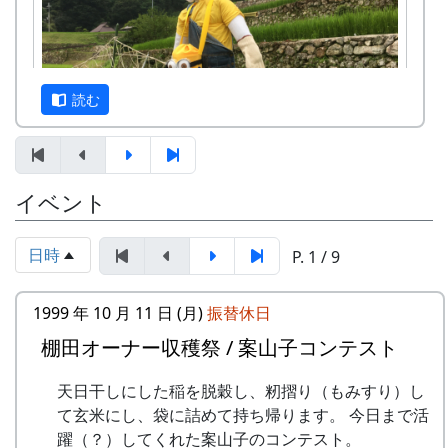
担当 : XX
FAXまたはメールでお申し込み下さい（FAX
またはメールの場合は、郵便番号、住所、氏
名、電話番号を明記して下さい）。 折り返
し、詳しい内容と「申し込みアンケート」を
読む
お送りいたしますので、申し込みアンケート
をご返送ください。
申込み・お問合せの窓口
イベント
案山子に守られた棚田も、今では、黄金色に色づ
岩座神棚田保全推進協議会事務局
いています。どんな景色になっているかは、来
TEL & FAX: 9999-99-9999
て、見てのお楽しみ。秋風の中で「日本の棚田百
日時
P. 1 / 9
携帯: 999-9999-9999
選」の集落内を散策してみてください。蕎麦の花
MAIL : mailaddress
のつぼみもふくらんでいるかも、ですよ。
担当 : XX
1999 年 10 月 11 日 (月)
振替休日
平成27年度棚田オーナー (2015-04-12 11:26:16)
日時 : 2017 (平成29) 年 9 月 3 日 (日) 11:00 ～
棚田オーナー収穫祭 / 案山子コンテスト
岩座神棚田オーナーの特典
14:00
メニュー : 岩座神特産の「石垣茶」、梅ジュ
天日干しにした稲を脱穀し、籾摺り（もみすり）し
一から十までプロの指導を受け、減農薬栽培
ース、リンゴジュースなどの飲料と、棚田米
て玄米にし、袋に詰めて持ち帰ります。 今日まで活
の米づくりを体験できます。
コシヒカリのおにぎりを準備しています。
躍（？）してくれた案山子のコンテスト。