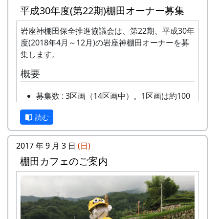
年会費 : 1区画5万円です。
平成30年度(第22期)棚田オーナー募集
申込み期限 : 2019年3月15日。
選考 : 応募者が募集数を超えた場合は、アン
岩座神棚田保全推進協議会は、第22期、平成30年
ケート回答をもとに、当協議会で書類選考さ
度(2018年4月～12月)の岩座神棚田オーナーを募
せていただきます。
集します。
申込み方法 : 下記の申込み窓口に、電話、
概要
FAXまたはメールでお申し込み下さい（FAX
またはメールの場合は、郵便番号、住所、氏
募集数 : 3区画（14区画中）。1区画は約100
名、電話番号を明記して下さい）。 折り返
平方メートルです。
し、詳しい内容と「申し込みアンケート」を
読む
応募資格 : まじめに農業に取り組み、自然と
お送りいたしますので、申し込みアンケート
ふれあう勇気をお持ちで、地域になじめるか
をご返送ください。
た。家族や団体でも結構です。
2017 年 9 月 3 日
(日)
申込み・お問合せの窓口
年会費 : 1区画5万円です。
棚田カフェのご案内
申込み期限 : 2018年2月28日。
岩座神棚田保全推進協議会事務局
選考 : 応募者が募集数を超えた場合は、アン
TEL & FAX: 9999-99-9999
ケート回答をもとに、当協議会で書類選考さ
携帯: 999-9999-9999
せていただきます。
MAIL : mailaddress
申込み方法 : 下記の申込み窓口に、電話、