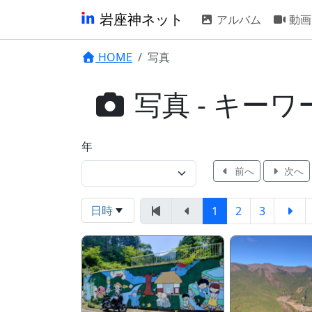
岩座神ネット
アルバム
動画
HOME
写真
写真 - キー
年
前へ
次へ
日時
1
2
3