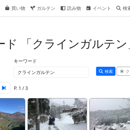
買い物
ガルテン
読み物
イベント
検
ワード 「クラインガルテン
キーワード
検索
ク
P. 1 / 3