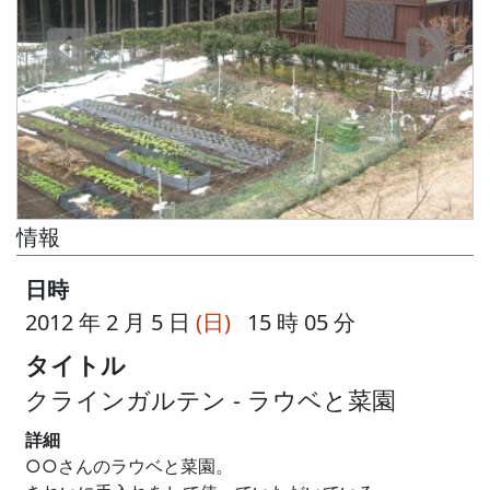
情報
日時
2012 年 2 月 5 日
(日)
15 時 05 分
タイトル
クラインガルテン - ラウベと菜園
詳細
○○さんのラウベと菜園。