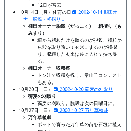
12日が宵宮。
10月14日（月）体育の日
2002-10-14 棚田オ
ーナー脱穀・籾摺り ...
棚田オーナー脱穀（だっこく）・籾摺り（も
みすり）
稲から籾粒だけを取るのが脱穀、籾粒か
ら殻を取り除いて玄米にするのが籾摺
り。収穫した玄米は袋に入れて持ち帰
る。|
棚田オーナー収穫祭
トン汁で収穫を祝う。案山子コンテスト
もある。
10月20日（日）
2002-10-20 蕎麦の刈取り
蕎麦の刈取り
蕎麦の刈取り。脱穀は次の日曜日に。
10月27日（日）
2002-10-27 万年草植栽
万年草植栽
ポットで育った万年草の苗を石垣に植え