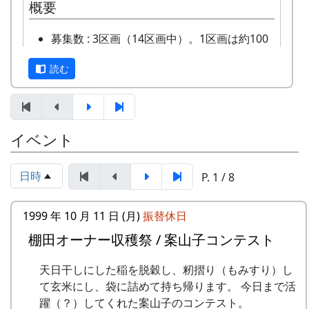
概要
他のバンドに目茶苦茶うらやましがられたのを覚
毎月第2日曜日の「ふれあいカフェ」や、10月20
えています。
日の「棚田の収穫祭」など、岩座神のイベントの
募集数 : 3区画（14区画中）。1区画は約100
時においでください。
平方メートルです。
しばらくメンバーのお家では、おいしい“たまご
読む
応募資格 : まじめに農業に取り組み、自然と
かけごはん”や“卵料理”を味わうことができ、「音
2024-09-08 ふれあいカフェ
ふれあう勇気をお持ちで、地域になじめるか
楽やっててよかったなあ」と思った瞬間でした
2024-10-13 ふれあいカフェ
た。家族や団体でも結構です。
～。 (ポン四郎）
2024-10-20 棚田収穫祭 2024
年会費 : 1区画5万円です。
棚田のイネに
イベント
スタンプの台帳 = まるごとガイド
申込み期限 : 2019年3月15日。
選考 : 応募者が募集数を超えた場合は、アン
スタンプラリーでは、『まるごとガイド』をスタ
ケート回答をもとに、当協議会で書類選考さ
ンプ台帳として使います。
日時
P. 1 / 8
せていただきます。
「棚田の里 岩座神」は 69 ページ、No. 173 で
申込み方法 : 下記の申込み窓口に、電話、
1999 年 10 月 11 日 (月)
振替休日
す。
FAXまたはメールでお申し込み下さい（FAX
またはメールの場合は、郵便番号、住所、氏
棚田オーナー収穫祭 / 案山子コンテスト
スタンプラリー
名、電話番号を明記して下さい）。 折り返
正式なスタンプラリーには、アナログ5コース、
天日干しにした稲を脱穀し、籾摺り（もみすり）し
し、詳しい内容と「申し込みアンケート」を
デジタル3コースがあり、達成した人には以下の
て玄米にし、袋に詰めて持ち帰ります。 今日まで活
お送りいたしますので、申し込みアンケート
特典があたえられます。
躍（？）してくれた案山子のコンテスト。
をご返送ください。