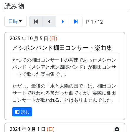
読み物
日時
P. 1 / 12
2025 年 10 月 5 日
(日)
メシポンバンド棚田コンサート楽曲集
かつての棚田コンサートの常連であったメシポン
バンド（メシアとポン四郎バンド）が棚田コンサ
ートで歌った楽曲集です。
ただし、最後の「水と太陽の国で」は、棚田コン
サートで歌われる筈だった曲ですが、実際に棚田
コンサートが歌われることはありませんでした。
棚田のうた ～ふるさと加美の里へ～
読む
2024 年 9 月 1 日
(日)