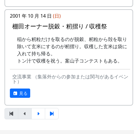
平成27年度棚田オーナー (2015-04-12 11:26:16)
2001 年 10 月 14 日
(日)
岩座神棚田オーナーの特典
稲刈りの日、田んぼでオリジナル曲を披露・演奏
棚田オーナー脱穀・籾摺り / 収穫祭
する棚田コンサート。
一から十までプロの指導を受け、減農薬栽培
稲から籾粒だけを取るのが脱穀、籾粒から殻を取り
毎年曲を創り出演してきましたが、その中でも、
の米づくりを体験できます。
除いて玄米にするのが籾摺り。収穫した玄米は袋に
夏のイメージを色濃く出した曲です。
収穫した米を全部お持ち帰りいただけます。
入れて持ち帰る。
(100平方メートルの収穫収量は玄米で約30キ
トン汁で収穫を祝う。案山子コンテストもある。
水田に降り注ぐ“雨”と“太陽の光”が、私達の命を
ロです。) 清流の里、岩座神地区のコシヒカ
支えているのだと実感させられた「里山のよきイ
リは特においしいと評判です。
交流事業 （集落外からの参加または関与があるイベン
ベント」でした。（ポン四郎）
田すき、田ごしらえ、水管理、病害虫対策(3
ト）
収穫祭にて
回程度)、施肥、脱穀、乾燥、籾すりなどは
見る
地元農家で担当します。
実りの時期には、かかしを立てることができ
ます。
多可町の宿泊施設を安く利用できます。
多可町の特産品がもらえます(1万円相当)。
地元の新鮮な野菜を購入できます。