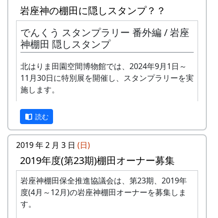
岩座神の棚田に隠しスタンプ？？
でんくう スタンプラリー 番外編 / 岩座
神棚田 隠しスタンプ
北はりま田園空間博物館では、2024年9月1日～
11月30日に特別展を開催し、スタンプラリーを実
施します。
私達メシポンバンドが若い頃連続出場を果たして
きた「棚田コンサート」は、フォークソングシン
正式なスタンプラリーは何カ所も行かないと達成
ガーの“坂庭省悟さん”を始め審査員の方が見守る
読む
できませんが、No. 173 「棚田の里 岩座神」に
中、毎年優秀バンドが表彰されました。
は、何と、1個だけで達成できる隠しスタンプが
置いてあります。このスタンプは、北はりまエコ
2019 年 2 月 3 日
(日)
私達は、この「棚田のうた ～ふるさと加美の里
ミュージアムで100円割引券として使えます。
2019年度(第23期)棚田オーナー募集
へ～」で出場した年、“２位”に入ることができま
した。賞品は何と！「地元産の卵、半年分」でし
イベントのときに来て下さい
岩座神棚田保全推進協議会は、第23期、2019年
た。
ただし、スタンプを置いている岩座神の公会堂は
度(4月～12月)の岩座神棚田オーナーを募集しま
ふだんは閉まっていますので、いつ来てもスタン
田んぼの真ん中で山積みの卵の箱を受け取り、バ
す。
プを押せるわけではありません。
ンドメンバーで分けて持って帰ろうとしてたら、