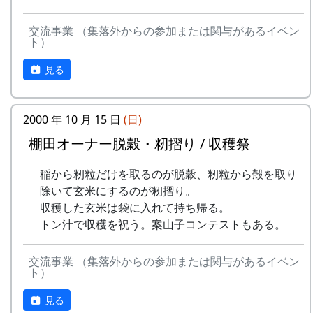
里山の自然と暮らしを守ろうと、全国に棚田オー
抽選で3名様に「博物館セット」
ナー制度というのがあります。
申込み・お問合せの窓口
交流事業 （集落外からの参加または関与があるイベン
北はりまの米 5kg + レトルトカレー
ト）
ある都会の若者が、棚田で田植えをして地元の人
岩座神棚田保全推進協議会事務局
達成者にもれなく「コンプリート賞」
に管理してもらい、収穫を楽しみに１年を過ごす
TEL & FAX: 9999-99-9999
特別展マグネット（5個セット）
見る
姿を想像して詩を書きました。
携帯: 999-9999-9999
ガチャ1回チャレンジ
MAIL : mailaddress
相棒の“うらめしあ”が曲をつけてくれて、兵庫県
詳しくは 北はりま田園空間博物館 特別展＞スタ
担当 : XX
2000 年 10 月 15 日
(日)
のとある棚田コンサート（収穫日に田んぼでライ
ンプラリー を参照して下さい。
棚田オーナー脱穀・籾摺り / 収穫祭
ブする企画）でみんなで歌った思い出の楽曲で
す。（ポン四郎）
稲から籾粒だけを取るのが脱穀、籾粒から殻を取り
水と太陽の国で
除いて玄米にするのが籾摺り。
収穫した玄米は袋に入れて持ち帰る。
トン汁で収穫を祝う。案山子コンテストもある。
交流事業 （集落外からの参加または関与があるイベン
ト）
見る