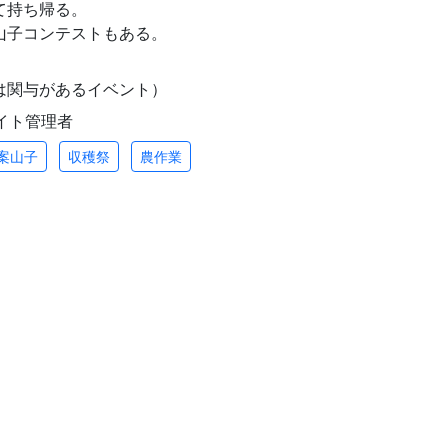
て持ち帰る。
山子コンテストもある。
は関与があるイベント）
/ サイト管理者
案山子
収穫祭
農作業