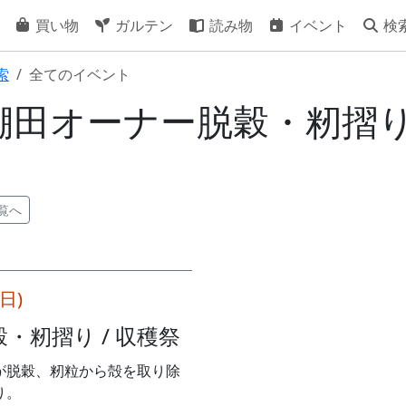
買い物
ガルテン
読み物
イベント
検
索
全てのイベント
15] 棚田オーナー脱穀・籾摺り
覧へ
(日)
・籾摺り / 収穫祭
が脱穀、籾粒から殻を取り除
り。