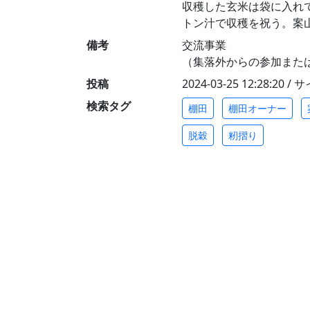
収穫した玄米は袋に入れ
トン汁で収穫を祝う。案
備考
交流事業
（集落外からの参加また
投稿
2024-03-25 12:28:20 
検索タグ
棚田
棚田オーナー
脱穀
籾摺り