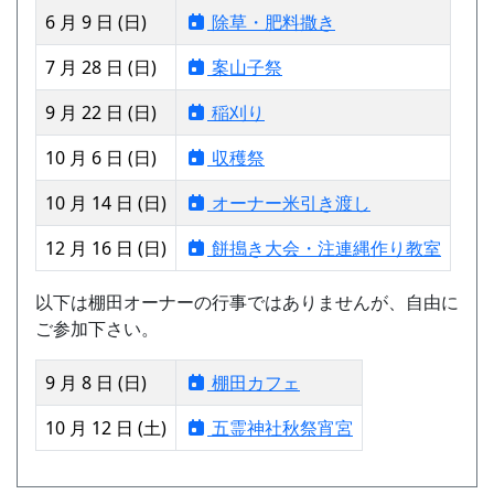
6 月 9 日 (日)
除草・肥料撒き
7 月 28 日 (日)
案山子祭
9 月 22 日 (日)
稲刈り
10 月 6 日 (日)
収穫祭
10 月 14 日 (日)
オーナー米引き渡し
12 月 16 日 (日)
餅搗き大会・注連縄作り教室
以下は棚田オーナーの行事ではありませんが、自由に
ご参加下さい。
9 月 8 日 (日)
棚田カフェ
10 月 12 日 (土)
五霊神社秋祭宵宮