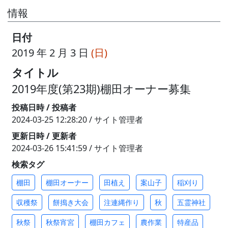
情報
日付
2019 年 2 月 3 日
(日)
タイトル
2019年度(第23期)棚田オーナー募集
投稿日時 / 投稿者
2024-03-25 12:28:20 / サイト管理者
更新日時 / 更新者
2024-03-26 15:41:59 / サイト管理者
検索タグ
棚田
棚田オーナー
田植え
案山子
稲刈り
収穫祭
餅搗き大会
注連縄作り
秋
五霊神社
秋祭
秋祭宵宮
棚田カフェ
農作業
特産品