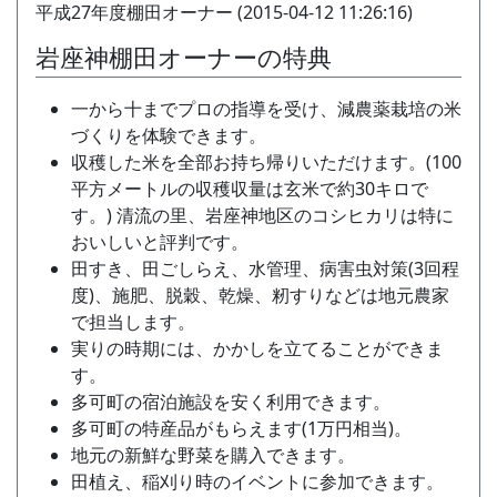
平成27年度棚田オーナー (2015-04-12 11:26:16)
岩座神棚田オーナーの特典
一から十までプロの指導を受け、減農薬栽培の米
づくりを体験できます。
収穫した米を全部お持ち帰りいただけます。(100
平方メートルの収穫収量は玄米で約30キロで
す。) 清流の里、岩座神地区のコシヒカリは特に
おいしいと評判です。
田すき、田ごしらえ、水管理、病害虫対策(3回程
度)、施肥、脱穀、乾燥、籾すりなどは地元農家
で担当します。
実りの時期には、かかしを立てることができま
す。
多可町の宿泊施設を安く利用できます。
多可町の特産品がもらえます(1万円相当)。
地元の新鮮な野菜を購入できます。
田植え、稲刈り時のイベントに参加できます。