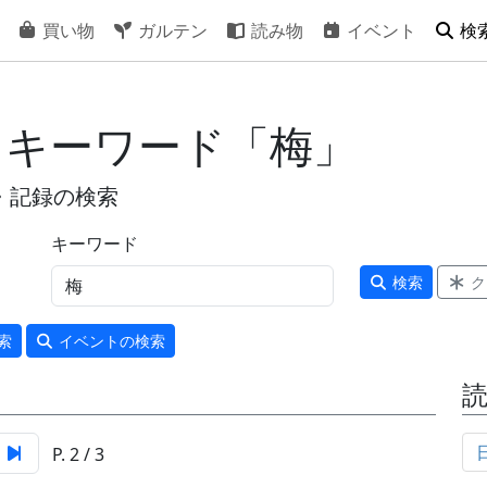
買い物
ガルテン
読み物
イベント
検
- キーワード「梅」
・記録の検索
キーワード
検索
ク
索
イベント
の検索
P. 2 / 3