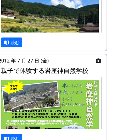
んでいるかも、ですよ。
日時 : 2017 (平成29) 年 9 月 3 日 (日)
11:00 ～ 14:00
メニュー : 岩座神特産の「石垣茶」、
梅ジュース、リンゴジュースなどの飲
読む
料と、棚田米コシヒカリのおにぎりを
準備しています。
2012 年 7 月 27 日 (金)
お買い物 : 地域特産品コーナー
秋風の中で「日本の棚田百選」の集落内を
親子で体験する岩座神自然学校
散策し、黄金に色づいた石積棚田の風景を
主催 : 岩座神地域協議会
楽しんでください。
問い合せ : 会長 XXXX 999-9999-9999
集落内の散策起点にテラスをもうけて、
「カフェ」を営業します。
日時 : 2016 (平成28) 年 9 月 4 日 (日)
11:00 ～ 14:00
メニュー : 岩座神特産の「石垣茶」、
梅ジュース、リンゴジュースなどの飲
読む