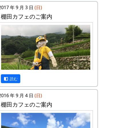
2017 年 9 月 3 日
(日)
棚田カフェのご案内
読む
2016 年 9 月 4 日
(日)
案山子に守られた棚田も、今では、黄金色
棚田カフェのご案内
に色づいています。どんな景色になってい
るかは、来て、見てのお楽しみ。秋風の中
で「日本の棚田百選」の集落内を散策して
みてください。蕎麦の花のつぼみもふくら