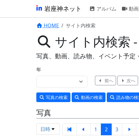
岩座神ネット
アルバム
動画
HOME
サイト内検索
サイト内検索 
写真、動画、読み物、イベント予定
年
前へ
次へ
写真
の検索
動画
の検索
読み物
の検
写真
日時
1
2
3