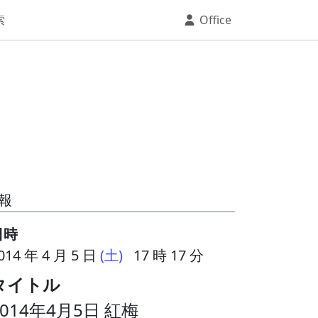
索
Office
報
日時
014 年 4 月 5 日
(土)
17 時 17 分
タイトル
2014年4月5日 紅梅