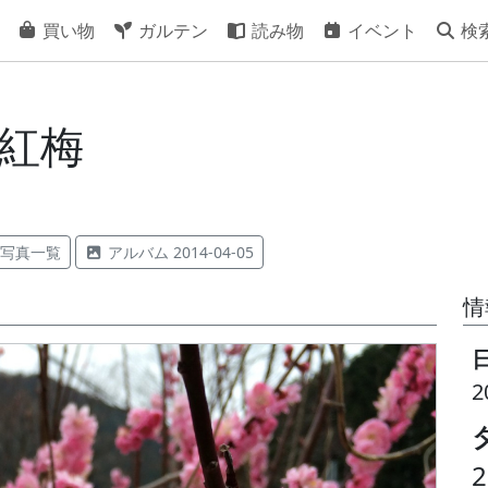
買い物
ガルテン
読み物
イベント
検
 紅梅
写真一覧
アルバム 2014-04-05
情
2