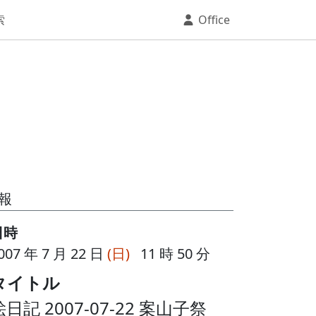
索
Office
報
日時
007 年 7 月 22 日
(日)
11 時 50 分
タイトル
絵日記 2007-07-22 案山子祭