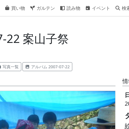
買い物
ガルテン
読み物
イベント
検
7-22 案山子祭
写真一覧
アルバム 2007-07-22
情
2