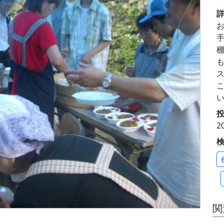
投
2
関