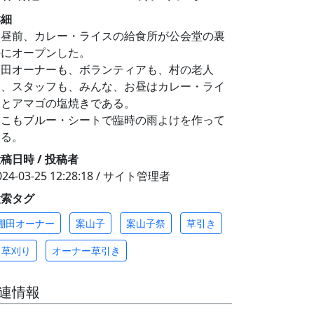
詳細
お昼前、カレー・ライスの給食所が公会堂の裏
手にオープンした。
棚田オーナーも、ボランティアも、村の老人
も、スタッフも、みんな、お昼はカレー・ライ
スとアマゴの塩焼きである。
ここもブルー・シートで臨時の雨よけを作って
いる。
稿日時 / 投稿者
024-03-25 12:28:18 / サイト管理者
検索タグ
棚田オーナー
案山子
案山子祭
草引き
草刈り
オーナー草引き
連情報