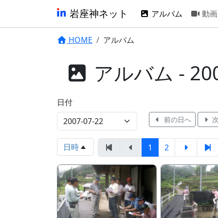
岩座神ネット
アルバム
動画
HOME
アルバム
アルバム - 200
日付
前の日へ
次
日時
1
2