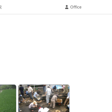
索
Office