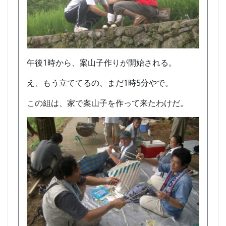
午後1時から、案山子作りが開始される。
え、もう立ててるの、まだ1時5分やで。
この組は、家で案山子を作って来たわけだ。