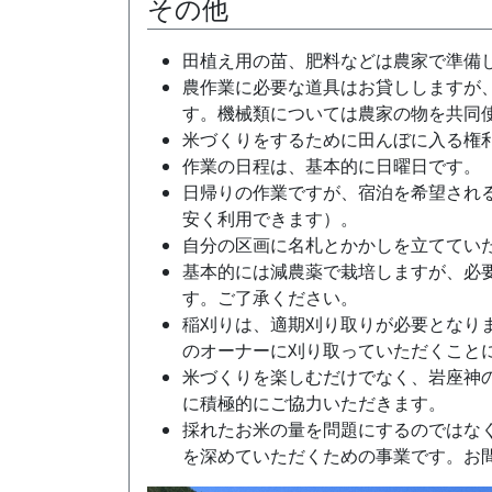
その他
田植え用の苗、肥料などは農家で準備
農作業に必要な道具はお貸ししますが
す。機械類については農家の物を共同
米づくりをするために田んぼに入る権
作業の日程は、基本的に日曜日です。
日帰りの作業ですが、宿泊を希望され
安く利用できます）。
自分の区画に名札とかかしを立ててい
基本的には減農薬で栽培しますが、必
す。ご了承ください。
稲刈りは、適期刈り取りが必要となり
のオーナーに刈り取っていただくこと
米づくりを楽しむだけでなく、岩座神
に積極的にご協力いただきます。
採れたお米の量を問題にするのではな
を深めていただくための事業です。お