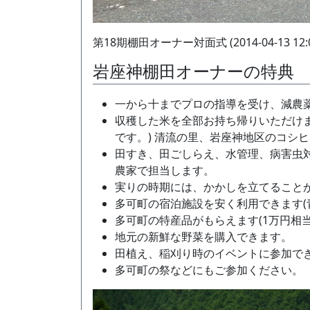
第18期棚田オーナー対面式 (2014-04-13 12:0
岩座神棚田オーナーの特典
一から十までプロの指導を受け、減農
収穫した米を全部お持ち帰りいただけま
です。) 清流の里、岩座神地区のコシ
田すき、田ごしらえ、水管理、病害虫対
農家で担当します。
実りの時期には、かかしを立てること
多可町の宿泊施設を安く利用できます(
多可町の特産品がもらえます(1万円相当
地元の新鮮な野菜を購入できます。
田植え、稲刈り時のイベントに参加で
多可町の祭などにもご参加ください。