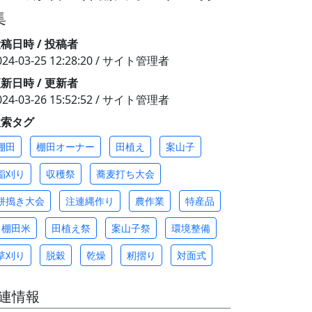
集
稿日時 / 投稿者
024-03-25 12:28:20 / サイト管理者
新日時 / 更新者
024-03-26 15:52:52 / サイト管理者
検索タグ
棚田
棚田オーナー
田植え
案山子
稲刈り
収穫祭
蕎麦打ち大会
餅搗き大会
注連縄作り
農作業
特産品
棚田米
田植え祭
案山子祭
環境整備
草刈り
脱穀
乾燥
籾摺り
対面式
連情報