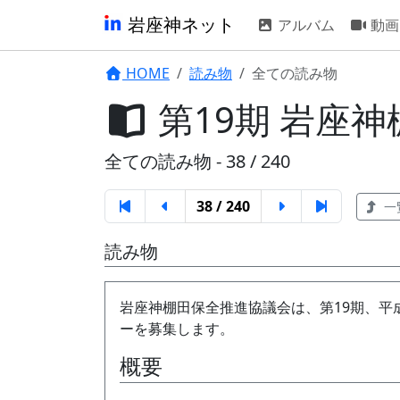
岩座神ネット
アルバム
動画
HOME
読み物
全ての読み物
第19期 岩座
全ての読み物 - 38 / 240
38 / 240
一
読み物
岩座神棚田保全推進協議会は、第19期、平成27
ーを募集します。
概要