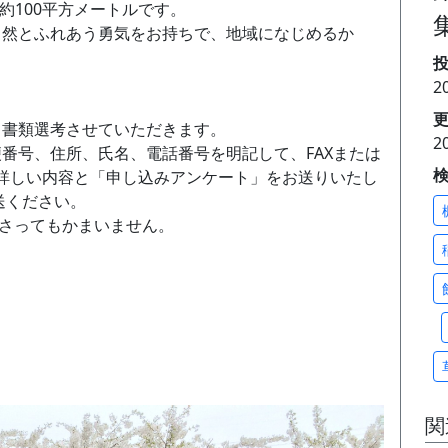
は約100平方メートルです。
、自然とふれあう勇気をお持ちで、地域になじめるか
投
2
更
は、書類選考させていただきます。
2
便番号、住所、氏名、電話番号を明記して、FAXまたは
、詳しい内容と「申し込みアンケート」をお送りいたし
送ください。
さってもかまいません。
関