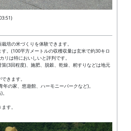
3:51)
薬栽培の米づくりを体験できます。
す。(100平方メートルの収穫収量は玄米で約30キロ
ヒカリは特においしいと評判です。
策(3回程度)、施肥、脱穀、乾燥、籾すりなどは地元
ができます。
青年の家、悠遊館、ハーモニーパークなど)。
)。
きます。