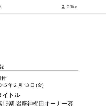
索
Office
報
日付
015 年 2 月 13 日 (金)
タイトル
第19期 岩座神棚田オーナー募