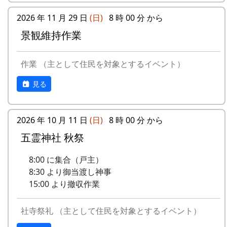
応募
下記フォームから応募してください
5
メシアとポン四郎バ
棚⽥の
1999
2002
方法
スタンプの台帳 = まるごとガイド
ンド
イネに
2026 年 11 月 29 日
(日)
8 時 00 分 から
スタンプラリーでは、『まるごとガイド』をスタ
景観維持作業
応募
一人3点までとします。一点ずつ別々
-
メシアとポン四郎バ
ふるさ
1999
2000
ンプ台帳として使います。
点数
に応募してください
ンド
と加美
「棚田の里 岩座神」は 69 ページ、No. 173 で
の⾥へ
作業 （主として住民を対象とするイベント）
応募
日本国内の棚田地域を対象としたもの
す。
作品
で、2021年4月1日以降に撮影され、未
-
メシアとポン四郎バ
⽔と太
1999
2001
見る
の要
発表のもの
スタンプラリー
ンド
陽の国
件
で
正式なスタンプラリーには、アナログ5コース、
2026 年 10 月 11 日
デジタル3コースがあり、達成した人には以下の
(日)
8 時 00 分 から
審査
棚田学会内に審査委員会を設け、公正
6
MASA BAND
この町
1999
2000
特典があたえられます。
五霊神社 秋祭
に審査します
で
抽選で3名様に「博物館セット」
賞品
入選作品の提出者には「表彰盾」を授
8:00 に集合（戸主）
-
MASA BAND
蒼い
2000
北はりまの米 5kg + レトルトカレー
与します
8:30 より御当渡し神事
⾵〜棚
達成者にもれなく「コンプリート賞」
15:00 より撤収作業
⽥'99〜
特別展マグネット（5個セット）
入賞
・棚田学会2025年度棚田学会総会
ガチャ1回チャレンジ
作品
（2025年8月予定）で発表します。
-
MASA BAND
忘れた
2002
社寺祭礼 （主として住民を対象とするイベント）
の公
・棚田学会ホームページに掲載しま
くない
詳しくは 北はりま田園空間博物館 特別展＞スタ