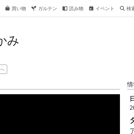
買い物
ガルテン
読み物
イベント
検
かみ
へ
情
2