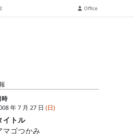
索
Office
報
日時
008 年 7 月 27 日
(日)
タイトル
アマゴつかみ