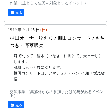
作業 （主として住民を対象とするイベント）
9
⻩⾦の海
アンジェラ
ある都会の若者が、棚田で田植えをして地元の人
見る
10
帰ってきたよ
H CORPORATION
に管理してもらい、収穫を楽しみに１年を過ごす
姿を想像して詩を書きました。
11
帰郷〜2000〜9⽉吉
三畳⼀間
⽇
1999 年 9 月 26 日
(日)
相棒の“うらめしあ”が曲をつけてくれて、兵庫県
のとある棚田コンサート（収穫日に田んぼでライ
棚田オーナー稲刈り / 棚田コンサート / もち
12
帰郷
なでしこ
ブする企画）でみんなで歌った思い出の楽曲で
つき・野菜販売
す。（ポン四郎）
13
僕は棚⽥の中にいる
アンジェラ
鎌で刈って、稲木（いなき）に掛けて、天日干しに
水と太陽の国で
14
静かに時は…
H CORPORATION
します。
脱穀はもっと後になります。
15
⽔と太陽の国で
メシアとポン四郎
棚田コンサートは、アマチュア・バンド5組 + 坂庭省
バンド
悟。
16
収穫の秋に
⽉ーアカリ
交流事業 （集落外からの参加または関与があるイベン
17
棚⽥のステージへ
アンジェラ
ト）
見る
2000年 加美町〜棚⽥の秋〜 穫れたての