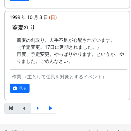
うた
稲刈りの日、田んぼでオリジナル曲を披露・演奏
1999 年 10 月 3 日
(日)
No
歌
バンド
する棚田コンサート。
蕎麦刈り
1
ふるさと加美の
メシアとポン四郎バン
毎年曲を創り出演してきましたが、その中でも、
蕎麦の刈取り。人手不足が心配されています。
⾥へ
ド
夏のイメージを色濃く出した曲です。
（予定変更。17日に延期されました。）
水田に降り注ぐ“雨”と“太陽の光”が、私達の命を
2
加美の⾥か
パルス
再度、予定変更。やっぱりやります。というか、や
支えているのだと実感させられた「里山のよきイ
ら'98
りました。ごめんなさい。
ベント」でした。（ポン四郎）
3
永遠の⾥
すぱ
作業 （主として住民を対象とするイベント）
収穫祭にて
4
棚⽥の⾵
アンジェラ
見る
5
なんとなく聴く
リアルキャンディーズ
うた
6
あしたは帰ろう
グリーンマウンテンボ
ーイズ