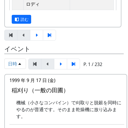
えています。
ロディ
しばらくメンバーのお家では、おいしい“たまご
2
歌おうみんなで
グリーンマウンテ
読む
かけごはん”や“卵料理”を味わうことができ、「音
ンボーイズ
楽やっててよかったなあ」と思った瞬間でした
3
ワンス・アンド・フ
⽉ーアカリ
～。 (ポン四郎）
ォーエバー
棚田のイネに
イベント
4
僕の中のふるさと
H CORPORATION
II
日時
P. 1 / 232
5
棚⽥のイネに
メシアとポン四郎
「この村に、喰われる」、「この村を、喰ってや
バンド
1999 年 9 月 17 日 (金)
る」って、いやいやいや、岩座神はそんな村じゃ
稲刈り（一般の田圃）
6
ふるさと加美の⾥へ
メシアとポン四郎
ありませんよ。
バンド
機械（小さなコンバイン）で刈取りと脱穀を同時に
7
棚⽥の⾵
アンジェラ
やるのが普通です。そのまま乾燥機に放り込みま
す。
8
この町で
MASA BAND
里山の自然と暮らしを守ろうと、全国に棚田オー
ナー制度というのがあります。