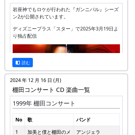
岩座神でもロケが行われた『ガンニバル』シーズ
ン2が公開されています。
ディズニープラス「スター」で2025年3月19日よ
り独占配信
私達メシポンバンドが若い頃連続出場を果たして
きた「棚田コンサート」は、フォークソングシン
ガーの“坂庭省悟さん”を始め審査員の方が見守る
読む
中、毎年優秀バンドが表彰されました。
2024 年 12 月 16 日 (月)
私達は、この「棚田のうた ～ふるさと加美の里
棚田コンサート CD 楽曲一覧
へ～」で出場した年、“２位”に入ることができま
した。賞品は何と！「地元産の卵、半年分」でし
1999年 棚田コンサート
た。
予告編
田んぼの真ん中で山積みの卵の箱を受け取り、バ
No
歌
バンド
ンドメンバーで分けて持って帰ろうとしてたら、
他のバンドに目茶苦茶うらやましがられたのを覚
1
加美と僕と棚⽥のメ
アンジェラ