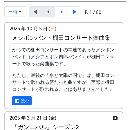
日時
P. 1 / 80
2025 年 10 月 5 日
(日)
メシポンバンド棚田コンサート楽曲集
かつての棚田コンサートの常連であったメシポン
バンド（メシアとポン四郎バンド）が棚田コンサ
ートで歌った楽曲集です。
ただし、最後の「水と太陽の国で」は、棚田コン
サートで歌われる筈だった曲ですが、実際に棚田
コンサートが歌われることはありませんでした。
棚田のうた ～ふるさと加美の里へ～
読む
2025 年 3 月 21 日 (金)
『ガンニバル』シーズン2