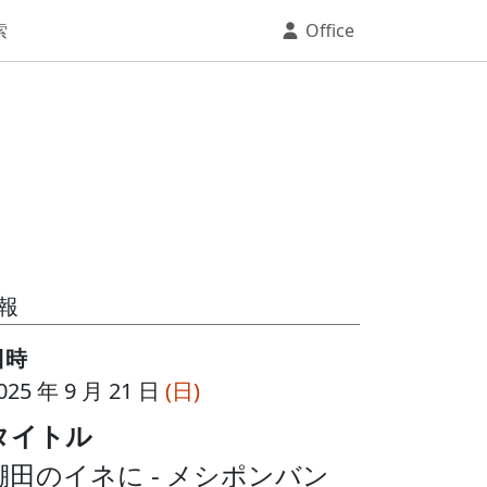
索
Office
報
日時
025 年 9 月 21 日
(日)
タイトル
棚田のイネに - メシポンバン