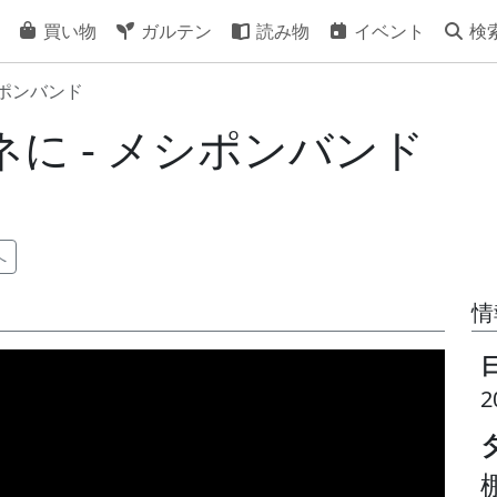
買い物
ガルテン
読み物
イベント
検
シポンバンド
に - メシポンバンド
へ
情
2