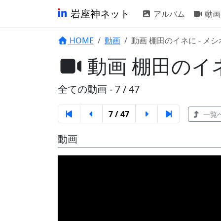
岩座神ネット
アルバム
動画
HOME
動画
動画 棚田のイネに - メ
動画 棚田のイネ
全ての動画 - 7 / 47
7 / 47
一覧
動画