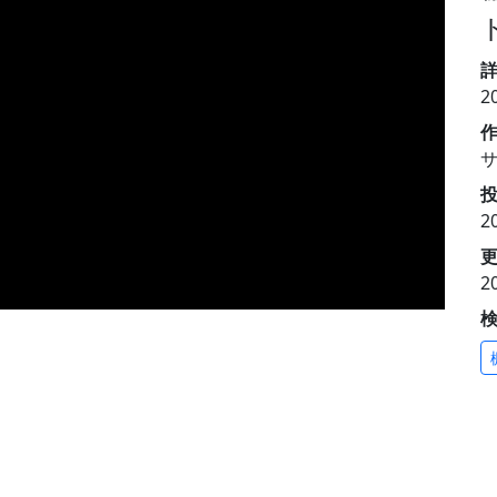
2
投
2
更
2