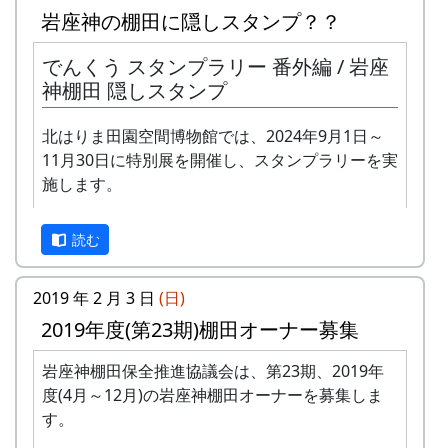
岩座神の棚田に隠しスタンプ？？
でんくう スタンプラリー 番外編 / 岩座
神棚田 隠しスタンプ
北はりま田園空間博物館では、2024年9月1日～
11月30日に特別展を開催し、スタンプラリーを実
施します。
私達メシポンバンドが若い頃連続出場を果たして
きた「棚田コンサート」は、フォークソングシン
正式なスタンプラリーは何カ所も行かないと達成
ガーの“坂庭省悟さん”を始め審査員の方が見守る
読む
できませんが、No. 173 「棚田の里 岩座神」に
中、毎年優秀バンドが表彰されました。
は、何と、1個だけで達成できる隠しスタンプが
置いてあります。このスタンプは、北はりまエコ
2019 年 2 月 3 日
(日)
私達は、この「棚田のうた ～ふるさと加美の里
ミュージアムで100円割引券として使えます。
2019年度(第23期)棚田オーナー募集
へ～」で出場した年、“２位”に入ることができま
した。賞品は何と！「地元産の卵、半年分」でし
イベントのときに来て下さい
岩座神棚田保全推進協議会は、第23期、2019年
た。
ただし、スタンプを置いている岩座神の公会堂は
度(4月～12月)の岩座神棚田オーナーを募集しま
ふだんは閉まっていますので、いつ来てもスタン
田んぼの真ん中で山積みの卵の箱を受け取り、バ
す。
プを押せるわけではありません。
ンドメンバーで分けて持って帰ろうとしてたら、