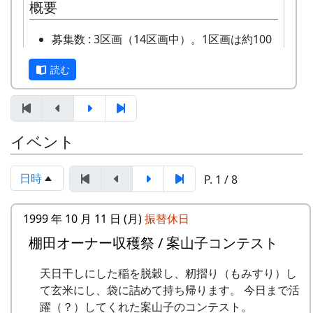
概要
他のバンドに目茶苦茶うらやましがられたのを覚
毎月第2日曜日の「ふれあいカフェ」や、10月20
えています。
日の「棚田の収穫祭」など、岩座神のイベントの
募集数 : 3区画（14区画中）。1区画は約100
時においでください。
平方メートルです。
しばらくメンバーのお家では、おいしい“たまご
読む
応募資格 : まじめに農業に取り組み、自然と
かけごはん”や“卵料理”を味わうことができ、「音
2024-09-08 ふれあいカフェ
ふれあう勇気をお持ちで、地域になじめるか
楽やっててよかったなあ」と思った瞬間でした
2024-10-13 ふれあいカフェ
た。家族や団体でも結構です。
～。 (ポン四郎）
2024-10-20 棚田収穫祭 2024
年会費 : 1区画5万円です。
棚田のイネに
イベント
スタンプの台帳 = まるごとガイド
申込み期限 : 2019年3月15日。
選考 : 応募者が募集数を超えた場合は、アン
スタンプラリーでは、『まるごとガイド』をスタ
ケート回答をもとに、当協議会で書類選考さ
ンプ台帳として使います。
日時
P. 1 / 8
せていただきます。
「棚田の里 岩座神」は 69 ページ、No. 173 で
申込み方法 : 下記の申込み窓口に、電話、
1999 年 10 月 11 日 (月)
振替休日
す。
FAXまたはメールでお申し込み下さい（FAX
またはメールの場合は、郵便番号、住所、氏
棚田オーナー収穫祭 / 案山子コンテスト
スタンプラリー
名、電話番号を明記して下さい）。 折り返
正式なスタンプラリーには、アナログ5コース、
天日干しにした稲を脱穀し、籾摺り（もみすり）し
し、詳しい内容と「申し込みアンケート」を
デジタル3コースがあり、達成した人には以下の
て玄米にし、袋に詰めて持ち帰ります。 今日まで活
お送りいたしますので、申し込みアンケート
特典があたえられます。
躍（？）してくれた案山子のコンテスト。
をご返送ください。