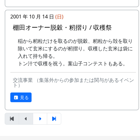
平成27年度棚田オーナー (2015-04-12 11:26:16)
2001 年 10 月 14 日
(日)
岩座神棚田オーナーの特典
稲刈りの日、田んぼでオリジナル曲を披露・演奏
棚田オーナー脱穀・籾摺り / 収穫祭
する棚田コンサート。
一から十までプロの指導を受け、減農薬栽培
稲から籾粒だけを取るのが脱穀、籾粒から殻を取り
毎年曲を創り出演してきましたが、その中でも、
の米づくりを体験できます。
除いて玄米にするのが籾摺り。収穫した玄米は袋に
夏のイメージを色濃く出した曲です。
収穫した米を全部お持ち帰りいただけます。
入れて持ち帰る。
(100平方メートルの収穫収量は玄米で約30キ
トン汁で収穫を祝う。案山子コンテストもある。
水田に降り注ぐ“雨”と“太陽の光”が、私達の命を
ロです。) 清流の里、岩座神地区のコシヒカ
支えているのだと実感させられた「里山のよきイ
リは特においしいと評判です。
交流事業 （集落外からの参加または関与があるイベン
ベント」でした。（ポン四郎）
田すき、田ごしらえ、水管理、病害虫対策(3
ト）
収穫祭にて
回程度)、施肥、脱穀、乾燥、籾すりなどは
見る
地元農家で担当します。
実りの時期には、かかしを立てることができ
ます。
多可町の宿泊施設を安く利用できます。
多可町の特産品がもらえます(1万円相当)。
地元の新鮮な野菜を購入できます。