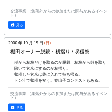
里山の自然と暮らしを守ろうと、全国に棚田オー
抽選で3名様に「博物館セット」
ナー制度というのがあります。
申込み・お問合せの窓口
交流事業 （集落外からの参加または関与があるイベン
北はりまの米 5kg + レトルトカレー
ト）
ある都会の若者が、棚田で田植えをして地元の人
岩座神棚田保全推進協議会事務局
達成者にもれなく「コンプリート賞」
に管理してもらい、収穫を楽しみに１年を過ごす
TEL & FAX: 9999-99-9999
特別展マグネット（5個セット）
見る
姿を想像して詩を書きました。
携帯: 999-9999-9999
ガチャ1回チャレンジ
MAIL : mailaddress
相棒の“うらめしあ”が曲をつけてくれて、兵庫県
詳しくは 北はりま田園空間博物館 特別展＞スタ
担当 : XX
2000 年 10 月 15 日
(日)
のとある棚田コンサート（収穫日に田んぼでライ
ンプラリー を参照して下さい。
棚田オーナー脱穀・籾摺り / 収穫祭
ブする企画）でみんなで歌った思い出の楽曲で
す。（ポン四郎）
稲から籾粒だけを取るのが脱穀、籾粒から殻を取り
水と太陽の国で
除いて玄米にするのが籾摺り。
収穫した玄米は袋に入れて持ち帰る。
トン汁で収穫を祝う。案山子コンテストもある。
交流事業 （集落外からの参加または関与があるイベン
ト）
見る