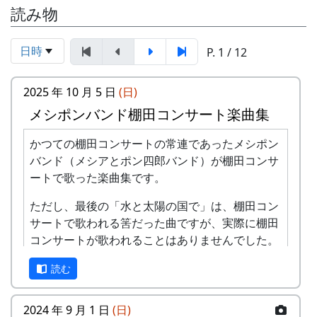
読み物
日時
P. 1 / 12
2025 年 10 月 5 日
(日)
メシポンバンド棚田コンサート楽曲集
かつての棚田コンサートの常連であったメシポン
バンド（メシアとポン四郎バンド）が棚田コンサ
ートで歌った楽曲集です。
ただし、最後の「水と太陽の国で」は、棚田コン
サートで歌われる筈だった曲ですが、実際に棚田
コンサートが歌われることはありませんでした。
棚田のうた ～ふるさと加美の里へ～
読む
2024 年 9 月 1 日
(日)