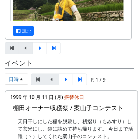
担当 : XX
FAXまたはメールでお申し込み下さい（FAX
またはメールの場合は、郵便番号、住所、氏
名、電話番号を明記して下さい）。 折り返
し、詳しい内容と「申し込みアンケート」を
読む
お送りいたしますので、申し込みアンケート
をご返送ください。
申込み・お問合せの窓口
イベント
案山子に守られた棚田も、今では、黄金色に色づ
岩座神棚田保全推進協議会事務局
いています。どんな景色になっているかは、来
TEL & FAX: 9999-99-9999
て、見てのお楽しみ。秋風の中で「日本の棚田百
日時
P. 1 / 9
携帯: 999-9999-9999
選」の集落内を散策してみてください。蕎麦の花
MAIL : mailaddress
のつぼみもふくらんでいるかも、ですよ。
担当 : XX
1999 年 10 月 11 日 (月)
振替休日
平成27年度棚田オーナー (2015-04-12 11:26:16)
日時 : 2017 (平成29) 年 9 月 3 日 (日) 11:00 ～
棚田オーナー収穫祭 / 案山子コンテスト
岩座神棚田オーナーの特典
14:00
メニュー : 岩座神特産の「石垣茶」、梅ジュ
天日干しにした稲を脱穀し、籾摺り（もみすり）し
一から十までプロの指導を受け、減農薬栽培
ース、リンゴジュースなどの飲料と、棚田米
て玄米にし、袋に詰めて持ち帰ります。 今日まで活
の米づくりを体験できます。
コシヒカリのおにぎりを準備しています。
躍（？）してくれた案山子のコンテスト。