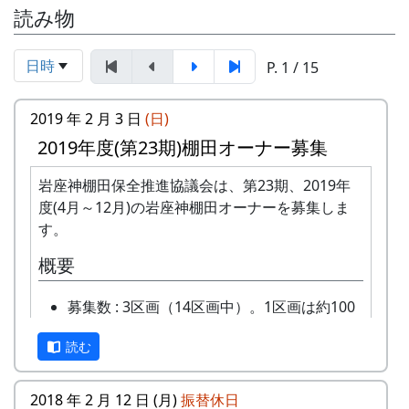
読み物
日時
P. 1 / 15
2019 年 2 月 3 日
(日)
2019年度(第23期)棚田オーナー募集
岩座神棚田保全推進協議会は、第23期、2019年
度(4月～12月)の岩座神棚田オーナーを募集しま
す。
概要
募集数 : 3区画（14区画中）。1区画は約100
平方メートルです。
読む
応募資格 : まじめに農業に取り組み、自然と
ふれあう勇気をお持ちで、地域になじめるか
た。家族や団体でも結構です。
2018 年 2 月 12 日 (月)
振替休日