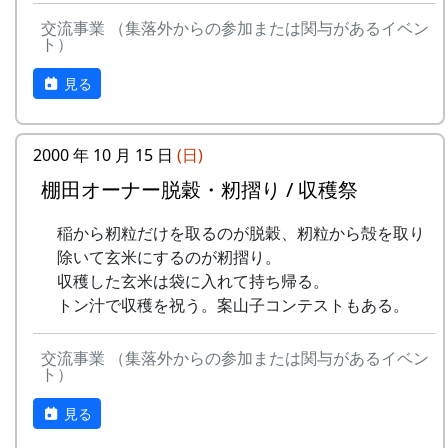
地元農家で担当します。
交流事業 （集落外からの参加または関与があるイベン
実りの時期には、かかしを立てることができ
ト）
ます。
多可町の宿泊施設を安く利用できます(青年
見る
の家、悠遊館、ハーモニーパークなど)。
多可町の特産品がもらえます(1万円相当)。
2000 年 10 月 15 日
(日)
地元の新鮮な野菜を購入できます。
田植え、稲刈り時のイベントに参加できま
棚田オーナー脱穀・籾摺り / 収穫祭
す。
村の秋祭りに参加して、御神酒を飲み、「ひ
稲から籾粒だけを取るのが脱穀、籾粒から殻を取り
岩座神棚田オーナーの義務
きやま」を引くことができます。
除いて玄米にするのが籾摺り。
岩座神産の蕎麦粉を使って蕎麦打ち体験をす
収穫した玄米は袋に入れて持ち帰る。
米づくりが始まる4月末までに会費を支払っ
ることができます。
トン汁で収穫を祝う。案山子コンテストもある。
ていただきます。
みずから田んぼに入って米をつくること。
交流事業 （集落外からの参加または関与があるイベン
自然とまじめにつきあうこと(天災などで不
ト）
作になっても文句を言わないこと)。
岩座神の住人や他のオーナーと積極的にコミ
見る
ュニケーションを取ること。