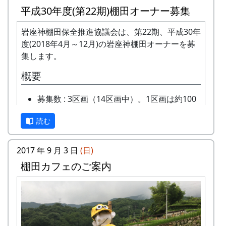
年会費 : 1区画5万円です。
平成30年度(第22期)棚田オーナー募集
申込み期限 : 2019年3月15日。
選考 : 応募者が募集数を超えた場合は、アン
岩座神棚田保全推進協議会は、第22期、平成30年
ケート回答をもとに、当協議会で書類選考さ
度(2018年4月～12月)の岩座神棚田オーナーを募
せていただきます。
集します。
申込み方法 : 下記の申込み窓口に、電話、
概要
FAXまたはメールでお申し込み下さい（FAX
またはメールの場合は、郵便番号、住所、氏
募集数 : 3区画（14区画中）。1区画は約100
名、電話番号を明記して下さい）。 折り返
平方メートルです。
し、詳しい内容と「申し込みアンケート」を
読む
応募資格 : まじめに農業に取り組み、自然と
お送りいたしますので、申し込みアンケート
ふれあう勇気をお持ちで、地域になじめるか
をご返送ください。
た。家族や団体でも結構です。
2017 年 9 月 3 日
(日)
申込み・お問合せの窓口
年会費 : 1区画5万円です。
棚田カフェのご案内
申込み期限 : 2018年2月28日。
岩座神棚田保全推進協議会事務局
選考 : 応募者が募集数を超えた場合は、アン
TEL & FAX: 9999-99-9999
ケート回答をもとに、当協議会で書類選考さ
携帯: 999-9999-9999
せていただきます。
MAIL : mailaddress
申込み方法 : 下記の申込み窓口に、電話、