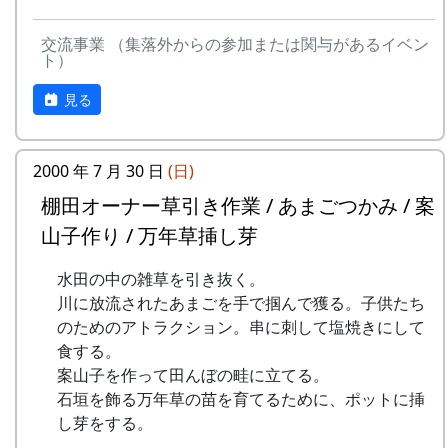
収穫した米を全部お持ち帰りいただけます。
お買い物 : 地域特産品コーナー
(100平方メートルの収穫収量は玄米で約30キ
交流事業 （集落外からの参加または関与があるイベン
主催 : 岩座神地域協議会
ロです。) 清流の里、岩座神地区のコシヒカ
ト）
問い合せ : 会長 XXXX 999-9999-9999
リは特においしいと評判です。
見る
田すき、田ごしらえ、水管理、病害虫対策(3
回程度)、施肥、脱穀、乾燥、籾すりなどは
地元農家で担当します。
2000 年 7 月 30 日
(日)
実りの時期には、かかしを立てることができ
平成27年度棚田オーナー (2015-04-12 11:26:16)
ます。
棚田オーナー草引き作業 / あまごつかみ / 案
岩座神棚田オーナーの特典
多可町の宿泊施設を安く利用できます。
山子作り / 万年草挿し芽
多可町の特産品がもらえます(1万円相当)。
一から十までプロの指導を受け、減農薬栽培
地元の新鮮な野菜を購入できます。
水田の中の雑草を引き抜く。
の米づくりを体験できます。
田植え、稲刈り時のイベントに参加できま
川に放流されたあまごを手で掴んで獲る。子供たち
収穫した米を全部お持ち帰りいただけます。
す。
のためのアトラクション。串に刺して塩焼きにして
(100平方メートルの収穫収量は玄米で約30キ
村の秋祭りに参加して、御神酒を飲み、「ひ
食する。
ロです。) 清流の里、岩座神地区のコシヒカ
きやま」を引くことができます。
案山子を作って田んぼの畦に立てる。
リは特においしいと評判です。
石垣を飾る万年草の苗を育てるために、ポットに挿
田すき、田ごしらえ、水管理、病害虫対策(3
し芽をする。
回程度)、施肥、脱穀、乾燥、籾すりなどは