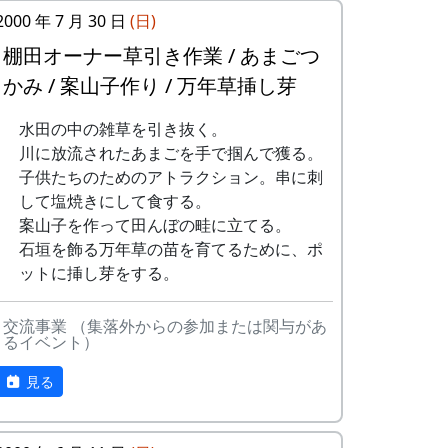
2000 年 7 月 30 日
(日)
棚田オーナー草引き作業 / あまごつ
かみ / 案山子作り / 万年草挿し芽
田圃の中に入って、肥料を散布する。
無理をすれば、畔から撒くことも出来なく
参加者が多いのには理由があって、それが
水田の中の雑草を引き抜く。
はないけれど、そういう横着はしません。
これである。
川に放流されたあまごを手で掴んで獲る。
子供たちのためのアトラクション。串に刺
本来は、田植え祭りの昼食に鶏肉のバーベ
して塩焼きにして食する。
キューを供するのだが、今年は雨のために
案山子を作って田んぼの畦に立てる。
それが出来なかった。それで、今回、その
石垣を飾る万年草の苗を育てるために、ポ
埋め合わせをすることになったのだ。
ットに挿し芽をする。
交流事業 （集落外からの参加または関与があ
るイベント）
見る
石垣の草刈り。