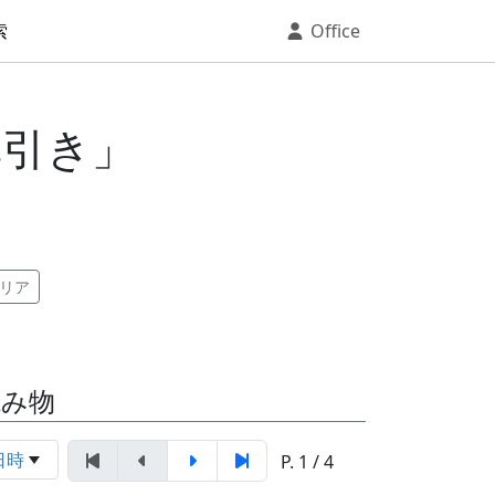
索
Office
草引き」
リア
読み物
日時
P. 1 / 4