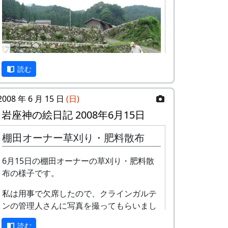
読む
2008 年 6 月 15 日
(日)
岩座神の絵日記 2008年6月15日
毎年、6月には棚田オーナー行事として、
棚田オーナー草刈り・肥料散布
田圃の畦や石垣の草刈と肥料散布を行って
いる。
6月15日の棚田オーナーの草刈り・肥料散
布の様子です。
地味な行事なので、例年、参加者が比較的
少ないのだが、今年は多くの人で賑わっ
私は用事で欠席したので、クラインガルテ
た。
ンの管理人さんに写真を撮ってもらいまし
た。
読む