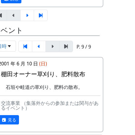
イベント
日時
P. 9 / 9
2001 年 6 月 10 日
(日)
田圃の草刈も肥料散布もすぐに終ってしま
棚田オーナー草刈り、肥料散布
最初に、区画担当のスタッフから、作業の
ったので、岩座神の入り口にある公園の草
進め方についてのブリーフィング。
引きもやってもらった。
石垣や畦道の草刈り、肥料の散布。
交流事業 （集落外からの参加または関与があ
るイベント）
見る