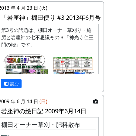
2013 年 4 月 23 日 (火)
「岩座神」棚田便り #3 2013年6月号
第3号の話題は、棚田オーナー草刈り・施
肥と岩座神の七不思議その３「神光寺仁王
門の樒」です。
読む
2009 年 6 月 14 日
(日)
岩座神の絵日記 2009年6月14日
棚田オーナー草刈・肥料散布
「岩座神」棚田便り #3 2013年6月号 (PDF
版)