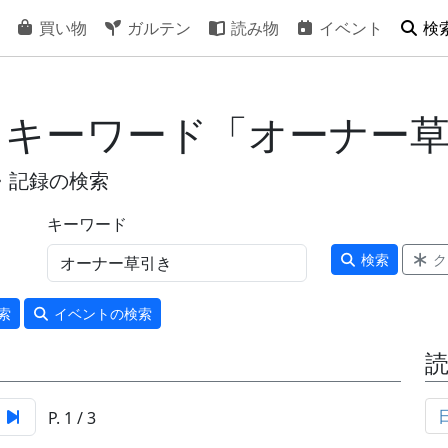
買い物
ガルテン
読み物
イベント
検
- キーワード「オーナー
・記録の検索
キーワード
検索
ク
索
イベント
の検索
P. 1 / 3