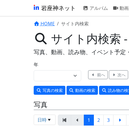
岩座神ネット
アルバム
動画
HOME
サイト内検索
サイト内検索 
写真、動画、読み物、イベント予定
年
前へ
次へ
写真
の検索
動画
の検索
読み物
の検
写真
日時
1
2
3