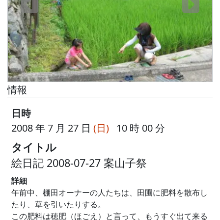
情報
日時
2008 年 7 月 27 日
(日)
10 時 00 分
タイトル
絵日記 2008-07-27 案山子祭
詳細
午前中、棚田オーナーの人たちは、田圃に肥料を散布し
たり、草を引いたりする。
この肥料は穂肥（ほごえ）と言って、もうすぐ出て来る