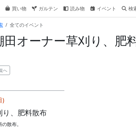
買い物
ガルテン
読み物
イベント
検
索
全てのイベント
10] 棚田オーナー草刈り、肥
覧へ
日)
刈り、肥料散布
料の散布。