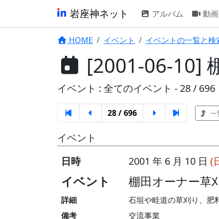
岩座神ネット
アルバム
動画
HOME
イベント
イベントの一覧と検
[2001-06-
イベント : 全てのイベント - 28 / 696
28 / 696
一
イベント
日時
2001 年 6 月 10 日
(
イベント
棚田オーナー草
詳細
石垣や畦道の草刈り、肥
備考
交流事業