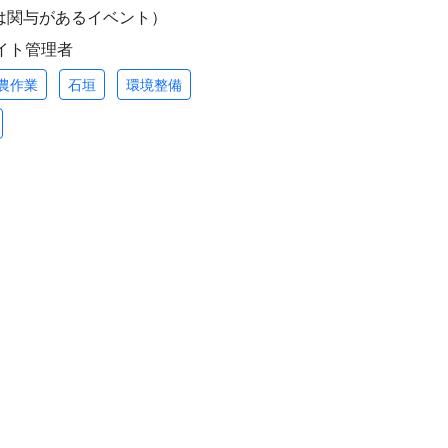
は関与があるイベント）
/ サイト管理者
農作業
石垣
環境整備