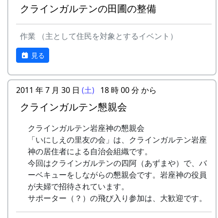
〃
12:00
昼食（各自持参）
クラインガルテンの田圃の整備
〃
14:00
岩座神自然さんさくゲーム
岩座神には、国道427号線から、二つの経路でア
作業 （主として住民を対象とするイベント）
クセスすることが出来ます。
〃
15:30
蕎麦打ち体験
見る
南ルートは、
JA加美
の交差点で左折。少し行
〃
18:00
夕食（バーベキュー + 蕎
って、
松井小学校
を右手に見ながら、右折し
麦）
てひたすら北上する道です。
2011 年 7 月 30 日
(土)
18 時 00 分 から
7/28（日)
9:00
朝食
北ルートは、三谷で右折。
旧農林業公園
クラインガルテン懇親会
（CANYON MOUNTAIN CAMP）
の中を通
〃
10:00
楽器作り（棚田コンサート
り、
千ヶ峰登山道三谷口
にいたり、さらに登
クラインガルテン岩座神の懇親会
用）
坂して
峠を越える
道です。
「いにしえの里友の会」は、クラインガルテン岩座
〃
11:00
あまごつかみ
神の居住者による自治会組織です。
以下の点に注意して下さい。
今回はクラインガルテンの四阿（あずまや）で、バ
〃
11:30
昼食
冬場は、北ルートは避けた方が無難です。日
ーベキューをしながらの懇親会です。岩座神の役員
中、国道に雪がない場合でも、峠の頂上付近
が夫婦で招待されています。
〃
12:00
かかしまつり
は凍結していて危険な場合があります。迂回
サポーター（？）の飛び入り参加は、大歓迎です。
して南ルートをとることをお奨めします。
〃
13:00
棚田コンサート