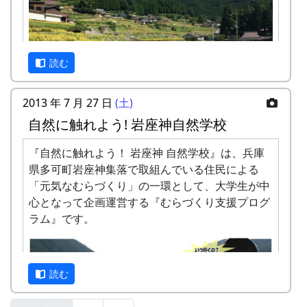
カーナビを使って車でおいで下さい。カーナビ
は、高価な車載型でなく、 スマートフォンの無料
アプリで十分です。以下の住所またはキーワード
で目的地を設定したら、間違いなく、岩座神まで
読む
案内してくれます。
住所 : 兵庫県 多可郡多可町 加美区岩座神
2013 年 7 月 27 日
(土)
キーワード : 岩座神、岩座神公会堂、クライ
自然に触れよう! 岩座神自然学校
ンガルテン岩座神、等々
秋風の中で「日本の棚田百選」の集落内を散策
し、黄金に色づいた石積棚田の風景を楽しんでく
『自然に触れよう！ 岩座神 自然学校』は、兵庫
注意点
ださい。
県多可町岩座神集落で取組んでいる住民による
冬季、降雪時には、冬用タイヤまたはチェーンが
「元気なむらづくり」の一環として、大学生が中
必要になることがあります。かならず ライブカメ
集落内の散策起点にテラスをもうけて、「カフ
心となって企画運営する『むらづくり支援プログ
ラ で、岩座神の様子をご確認ください。
ェ」を営業します。
ラム』です。
カーナビが北ルート（峠越えの道）を提案する場
日時 : 2016 (平成28) 年 9 月 4 日 (日) 11:00 ～
合があります。特に冬は、後述するように、安全
14:00
な南ルートを選んで下さい。
メニュー : 岩座神特産の「石垣茶」、梅ジュ
読む
ース、リンゴジュースなどの飲料と、棚田米
南ルートと北ルート
コシヒカリのおにぎりを準備しています。