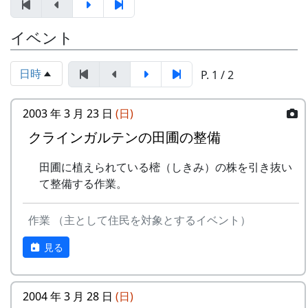
お買い物 : 地域特産品コーナー
イベント
なお、滞在型市民農園「クラインガルテン岩座
住民と大学生が企画した楽い田舎体験、豊かな自
神」の現地案内コーナーを設け、体験宿泊の受付
然棚の風景を体験してみませんか。
日時
P. 1 / 2
も行います。
参加申込書：PDF
主催 : 岩座神地域協議会
2003 年 3 月 23 日
(日)
問い合せ・申込み：多可町地域振興課（担
問い合せ : 会長 XXXX 999-9999-9999
当：XX）
クラインガルテンの田圃の整備
TEL XXXX-XX-XXXX
FAX XXXX-XX-XXXX
田圃に植えられている樒（しきみ）の株を引き抜い
Email:mailaddress
て整備する作業。
INAKA 応縁隊 ～ 田舎 yell Project ～
作業 （主として住民を対象とするイベント）
プログラム
見る
日
時
内容
7/27（土)
11:00
オリエンテーション
2004 年 3 月 28 日
(日)