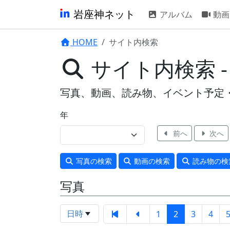
岩座神ネット
アルバム
動画
HOME
サイト内検索
サイト内検索 
写真、動画、読み物、イベント予定
年
前へ
次へ
写真
の検索
動画
の検索
読み物
の検
写真
日時
1
2
3
4