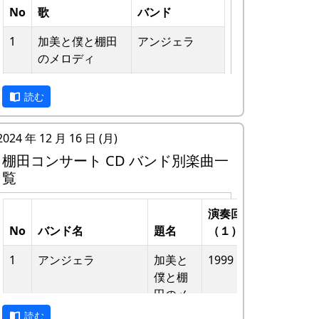
No
歌
バンド
1
加美と僕と棚⽥
アンジェラ
のメロディ
2
歌おうみんなで
グリーンマウン
私達メシポンバンドが若い頃連続出場を果
読む
テンボーイズ
たしてきた「棚田コンサート」は、フォー
クソングシンガーの“坂庭省悟さん”を始め
3
ワンス・アン
⽉ーアカリ
2024 年 12 月 16 日 (月)
審査員の方が見守る中、毎年優秀バンドが
ド・フォーエバ
棚田コンサート CD バンド別楽曲一
表彰されました。
ー
覧
私達は、この「棚田のうた ～ふるさと加
4
僕の中のふるさ
H
美の里へ～」で出場した年、“２位”に入る
演奏回
演奏回
と
CORPORATION
ことができました。賞品は何と！「地元産
No
バンド名
題名
（１）
（２）
II
の卵、半年分」でした。
1
アンジェラ
加美と
1999
2002
5
棚⽥のイネに
メシアとポン四
田んぼの真ん中で山積みの卵の箱を受け取
僕と棚
郎バンド
り、バンドメンバーで分けて持って帰ろう
⽥のメ
6
ふるさと加美の
メシアとポン四
としてたら、他のバンドに目茶苦茶うらや
ロディ
読む