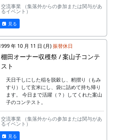
ボーイズ
は帰ろ
ある都会の若者が、棚田で田植えをして地
交流事業 （集落外からの参加または関与があ
15
⽔と太陽の国で
メシアとポン四
う
るイベント）
元の人に管理してもらい、収穫を楽しみに
郎バンド
１年を過ごす姿を想像して詩を書きまし
-
グリーンマウンテン
君を待
2001
見る
た。
16
収穫の秋に
⽉ーアカリ
ボーイズ
ってい
る
相棒の“うらめしあ”が曲をつけてくれて、
17
棚⽥のステージ
アンジェラ
1999 年 10 月 11 日 (月)
振替休日
兵庫県のとある棚田コンサート（収穫日に
へ
3
⽉ーアカリ
ワン
1999
2002
田んぼでライブする企画）でみんなで歌っ
棚田オーナー収穫祭 / 案山子コンテ
ス・ア
た思い出の楽曲です。（ポン四郎）
2000年 加美町〜棚⽥の秋〜 穫れ
ンド・
スト
たてのうた
フォー
水と太陽の国で
エバー
天日干しにした稲を脱穀し、籾摺り（もみ
すり）して玄米にし、袋に詰めて持ち帰り
No
歌
バンド
-
⽉ーアカリ
収穫の
1999
2001
ます。 今日まで活躍（？）してくれた案山
秋に
1
ふるさと加美
メシアとポン四郎
子のコンテスト。
の⾥へ
バンド
4
H CORPORATION
僕の中
1999
2002
交流事業 （集落外からの参加または関与があ
(II)
のふる
2
加美の⾥か
パルス
るイベント）
さと
ら'98
見る