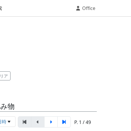
索
Office
リア
読み物
日時
P. 1 / 49