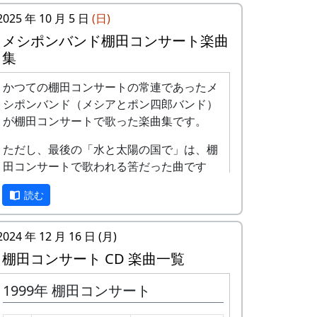
2025 年 10 月 5 日
(日)
メシポンバンド棚田コンサート楽曲
集
かつての棚田コンサートの常連であったメ
シポンバンド（メシアとポン四郎バンド）
が棚田コンサートで歌った楽曲集です。
ただし、最後の「水と太陽の国で」は、棚
田コンサートで歌われる筈だった曲です
が、実際に棚田コンサートが歌われること
読む
はありませんでした。
棚田のうた ～ふるさと加美の里へ
2024 年 12 月 16 日 (月)
～
棚田コンサート CD 楽曲一覧
1999年 棚田コンサート