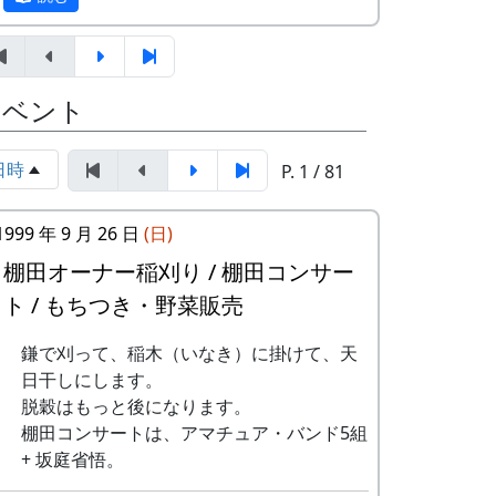
⾥へ
郎バンド
ましがられたのを覚えています。
-
アンジェラ
僕は棚
1999
しばらくメンバーのお家では、おいしい“た
7
棚⽥の⾵
アンジェラ
⽥の中
まごかけごはん”や“卵料理”を味わうことが
にいる
8
この町で
MASA BAND
イベント
でき、「音楽やっててよかったなあ」と思
-
アンジェラ
棚⽥の
1999
2000
った瞬間でした～。 (ポン四郎）
9
⻩⾦の海
アンジェラ
⾵
日時
P. 1 / 81
棚田のイネに
10
帰ってきたよ
H
-
アンジェラ
棚⽥の
1999
2001
CORPORATION
ステー
1999 年 9 月 26 日
(日)
ジへ
11
帰郷〜2000〜9
三畳⼀間
棚田オーナー稲刈り / 棚田コンサー
⽉吉⽇
ト / もちつき・野菜販売
-
アンジェラ
⻩⾦の
1999
2000
海
12
帰郷
なでしこ
鎌で刈って、稲木（いなき）に掛けて、天
2
グリーンマウンテン
歌おう
1999
2002
13
僕は棚⽥の中に
アンジェラ
日干しにします。
ボーイズ
みんな
いる
脱穀はもっと後になります。
で
棚田コンサートは、アマチュア・バンド5組
里山の自然と暮らしを守ろうと、全国に棚
14
静かに時は…
H
+ 坂庭省悟。
田オーナー制度というのがあります。
-
グリーンマウンテン
あした
2000
CORPORATION