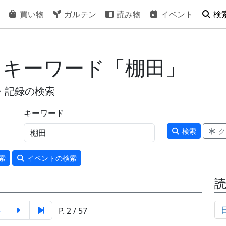
買い物
ガルテン
読み物
イベント
検
- キーワード「棚田」
・記録の検索
キーワード
検索
ク
索
イベント
の検索
5
P. 2 / 57