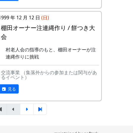
-
H CORPORATION
帰って
1999
3
永遠の⾥
すぱ
きたよ
稲刈りの日、田んぼでオリジナル曲を披
露・演奏する棚田コンサート。
4
棚⽥の⾵
アンジェラ
1999 年 12 月 12 日
(日)
-
HCORPORATION(II)
静かに
1999
2001
毎年曲を創り出演してきましたが、その中
時は…
5
なんとなく聴
リアルキャンディ
棚田オーナー注連縄作り / 餅つき大
でも、夏のイメージを色濃く出した曲で
くうた
ーズ
会
5
メシアとポン四郎バ
棚⽥の
1999
2002
す。
ンド
イネに
6
あしたは帰ろ
グリーンマウンテ
村老人会の指導のもと、棚田オーナーが注
水田に降り注ぐ“雨”と“太陽の光”が、私達の
う
ンボーイズ
連縄作りに挑戦
-
メシアとポン四郎バ
ふるさ
1999
2000
命を支えているのだと実感させられた「里
ンド
と加美
7
蒼い⾵〜棚
MASA BAND
山のよきイベント」でした。（ポン四郎）
の⾥へ
交流事業 （集落外からの参加または関与があ
⽥'99〜
るイベント）
収穫祭にて
-
メシアとポン四郎バ
⽔と太
1999
2001
8
ふるさと加美
旅⼈
見る
ンド
陽の国
の⾥へ
で
9
棚⽥の四季
苔星バンド
6
MASA BAND
この町
1999
2000
10
この町で
MASA BAND
で
11
⻩⾦の海
アンジェラ
-
MASA BAND
蒼い
2000