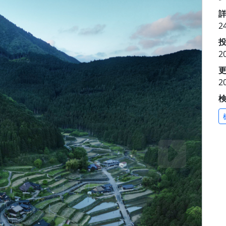
2
投
2
更
2