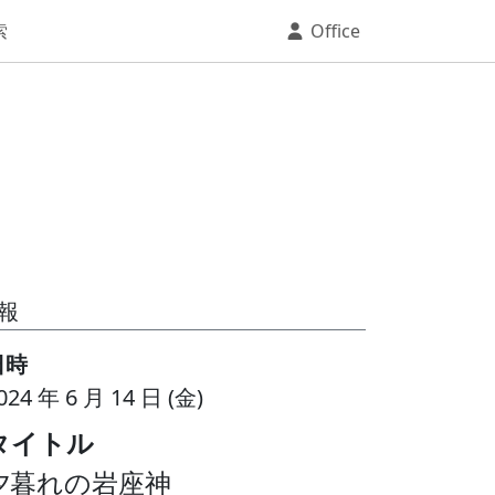
索
Office
報
日時
024 年 6 月 14 日 (金)
タイトル
夕暮れの岩座神