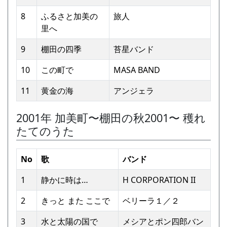
8
ふるさと加美の
旅⼈
⾥へ
9
棚⽥の四季
苔星バンド
10
この町で
MASA BAND
11
⻩⾦の海
アンジェラ
2001年 加美町〜棚⽥の秋2001〜 穫れ
たてのうた
No
歌
バンド
1
静かに時は…
H CORPORATION II
2
きっと また ここで
ベリーラ１／２
3
⽔と太陽の国で
メシアとポン四郎バン