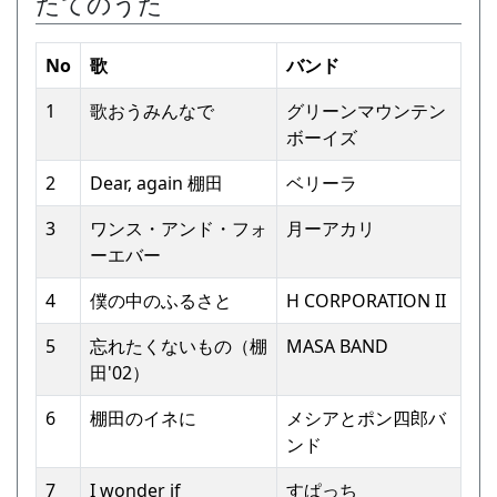
たてのうた
No
歌
バンド
1
歌おうみんなで
グリーンマウンテン
ボーイズ
2
Dear, again 棚⽥
ベリーラ
3
ワンス・アンド・フォ
⽉ーアカリ
ーエバー
4
僕の中のふるさと
H CORPORATION II
5
忘れたくないもの（棚
MASA BAND
⽥'02）
6
棚⽥のイネに
メシアとポン四郎バ
ンド
7
I wonder if
すぱっち