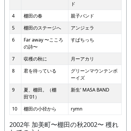
ド
4
棚⽥の春
親⼦バンド
5
棚⽥のステージへ
アンジェラ
6
Far away 〜こころ
すぱちっち
の詩〜
7
収穫の秋に
⽉ーアカリ
8
君を待っている
グリーンマウンテンボ
ーイズ
9
夏、棚⽥。（棚
新⽣' MASA BAND
⽥'01）
10
棚⽥の⼩径から
rymn
2002年 加美町〜棚⽥の秋2002〜 穫れ