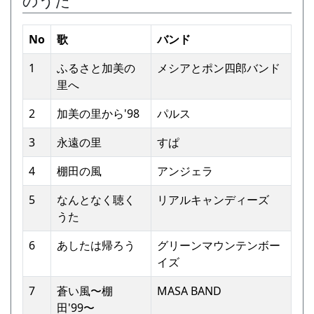
のうた
No
歌
バンド
1
ふるさと加美の
メシアとポン四郎バンド
⾥へ
2
加美の⾥から'98
パルス
3
永遠の⾥
すぱ
4
棚⽥の⾵
アンジェラ
5
なんとなく聴く
リアルキャンディーズ
うた
6
あしたは帰ろう
グリーンマウンテンボー
イズ
7
蒼い⾵〜棚
MASA BAND
⽥'99〜