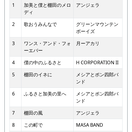
1
加美と僕と棚⽥のメロ
アンジェラ
ディ
2
歌おうみんなで
グリーンマウンテン
ボーイズ
3
ワンス・アンド・フォ
⽉ーアカリ
ーエバー
4
僕の中のふるさと
H CORPORATION II
5
棚⽥のイネに
メシアとポン四郎バ
ンド
6
ふるさと加美の⾥へ
メシアとポン四郎バ
ンド
7
棚⽥の⾵
アンジェラ
8
この町で
MASA BAND