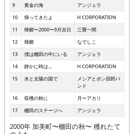
9
⻩⾦の海
アンジェラ
10
帰ってきたよ
H CORPORATION
11
帰郷〜2000〜9⽉吉⽇
三畳⼀間
12
帰郷
なでしこ
13
僕は棚⽥の中にいる
アンジェラ
14
静かに時は…
H CORPORATION
15
⽔と太陽の国で
メシアとポン四郎バ
ンド
16
収穫の秋に
⽉ーアカリ
17
棚⽥のステージへ
アンジェラ
2000年 加美町〜棚⽥の秋〜 穫れたて