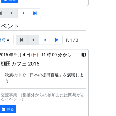
して下さい）。 折り返し、詳しい内容
と「申し込みアンケート」をお送りい
たしますので、申し込みアンケートを
案山子に守られた棚田も、今では、黄金色
ご返送ください。
に色づいています。どんな景色になってい
イベント
申込み・お問合せの窓口
るかは、来て、見てのお楽しみ。秋風の中
お客さんを案内する会長さん。
で「日本の棚田百選」の集落内を散策して
日時
P. 1 / 3
岩座神棚田保全推進協議会事務局
みてください。蕎麦の花のつぼみもふくら
TEL & FAX: 9999-99-9999
んでいるかも、ですよ。
携帯: 999-9999-9999
2016 年 9 月 4 日
(日)
11 時 00 分 から
MAIL : mailaddress
日時 : 2017 (平成29) 年 9 月 3 日 (日)
棚田カフェ 2016
担当 : XX
11:00 ～ 14:00
メニュー : 岩座神特産の「石垣茶」、
秋風の中で「日本の棚田百選」を満喫しよ
梅ジュース、リンゴジュースなどの飲
う
料と、棚田米コシヒカリのおにぎりを
準備しています。
交流事業 （集落外からの参加または関与があ
お買い物 : 地域特産品コーナー
るイベント）
記念撮影。
主催 : 岩座神地域協議会
見る
問い合せ : 会長 XXXX 999-9999-9999