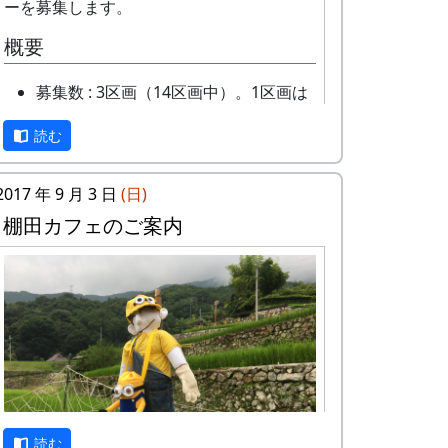
ーを募集します。
概要
募集数 : 3区画（14区画中）。1区画は
約100平方メートルです。
読む
応募資格 : まじめに農業に取り組み、
自然とふれあう勇気をお持ちで、地域
になじめるかた。家族や団体でも結構
2017 年 9 月 3 日
(日)
です。
棚田カフェのご案内
年会費 : 1区画5万円です。
黄金色に実った稲の他にも、蕎麦の華が満
申込み期限 : 2019年3月15日。
開で見頃です。
選考 : 応募者が募集数を超えた場合
は、アンケート回答をもとに、当協議
会で書類選考させていただきます。
申込み方法 : 下記の申込み窓口に、電
話、FAXまたはメールでお申し込み下
さい（FAXまたはメールの場合は、郵
便番号、住所、氏名、電話番号を明記
読む