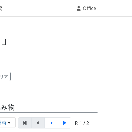
索
Office
ェ」
リア
読み物
日時
P. 1 / 2