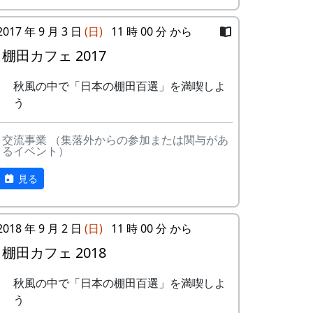
2017 年 9 月 3 日
(日)
11 時 00 分 から
棚田カフェ 2017
平成27年度棚田オーナー (2015-04-12
11:26:16)
秋風の中で「日本の棚田百選」を満喫しよ
う
岩座神棚田オーナーの特典
交流事業 （集落外からの参加または関与があ
一から十までプロの指導を受け、減農
るイベント）
薬栽培の米づくりを体験できます。
収穫した米を全部お持ち帰りいただけ
見る
ます。(100平方メートルの収穫収量は
玄米で約30キロです。) 清流の里、岩
座神地区のコシヒカリは特においしい
2018 年 9 月 2 日
(日)
11 時 00 分 から
と評判です。
棚田カフェ 2018
田すき、田ごしらえ、水管理、病害虫
対策(3回程度)、施肥、脱穀、乾燥、籾
秋風の中で「日本の棚田百選」を満喫しよ
すりなどは地元農家で担当します。
う
実りの時期には、かかしを立てること