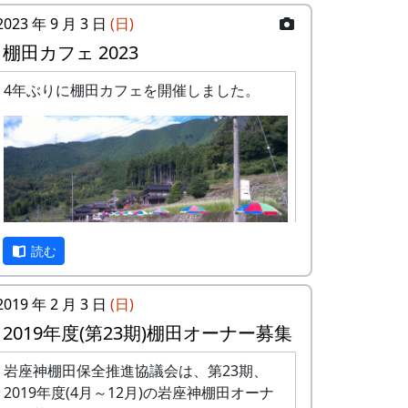
2023 年 9 月 3 日
(日)
棚田カフェ 2023
4年ぶりに棚田カフェを開催しました。
読む
2019 年 2 月 3 日
(日)
2019年度(第23期)棚田オーナー募集
10基のパラソルを設置。棚田の風景に似合
岩座神棚田保全推進協議会は、第23期、
いますねえ。
2019年度(4月～12月)の岩座神棚田オーナ