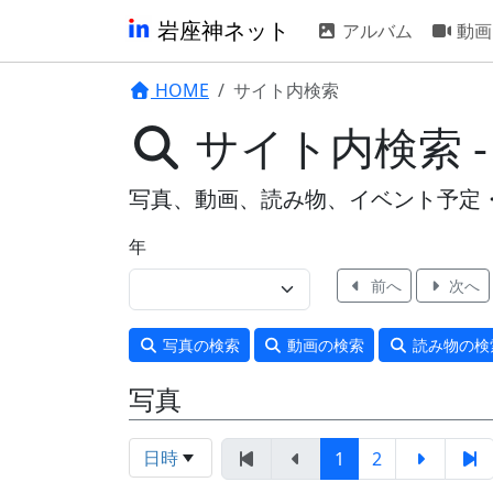
岩座神ネット
アルバム
動画
HOME
サイト内検索
サイト内検索 
写真、動画、読み物、イベント予定
年
前へ
次へ
写真
の検索
動画
の検索
読み物
の検
写真
日時
1
2