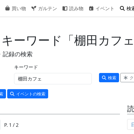
買い物
ガルテン
読み物
イベント
検
- キーワード「棚田カフ
・記録の検索
キーワード
検索
ク
索
イベント
の検索
P. 1 / 2