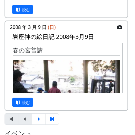
読む
2008 年 3 月 9 日
(日)
岩座神の絵日記 2008年3月9日
春の宮普請
正確に言うと「川(岸の草)刈り」、「道(端の草)刈
り」だ。川や道そのものを刈る訳ではない。
毎年、この時季に行なうのだが、朝早くから夕方
岩座神入口の道の西側、渓流に臨んで、上面が平
まで、結構きつい労働だ。
らで赤みを帯びた巨石があり、血石と呼ばれてい
写真は、岩座神の入り口、七不思議の「血石」が
る。
あるあたり。新兵器(「高所作業車」とか呼ぶの
読む
その昔、岩座神の神光寺が隆盛をきわめていたこ
かな)を使って、崖の草を刈っている。
ろ、加古川流域の人々は死者が出ると、はるか南
方から遺体を運んでこの寺に葬った。その際、死
人はみな一度この石の上に置いたところから、血
イベント