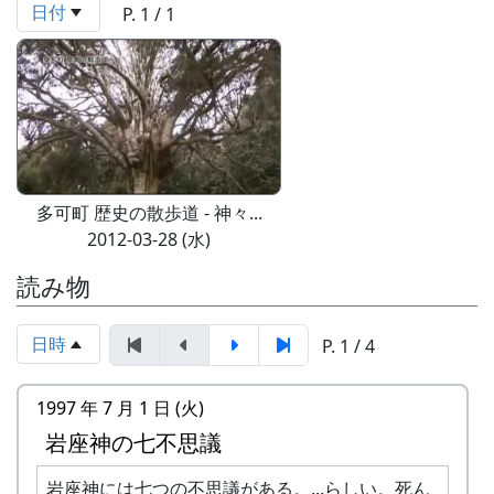
日付
P. 1 / 1
多可町 歴史の散歩道 - 神々...
2012-03-28 (水)
読み物
日時
P. 1 / 4
1997 年 7 月 1 日 (火)
岩座神の七不思議
岩座神には七つの不思議がある。...らしい。死ん