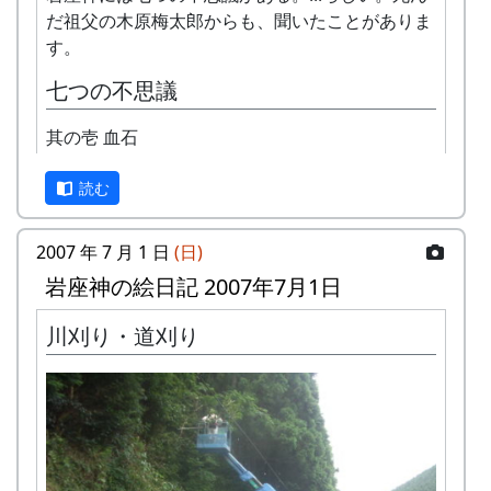
だ祖父の木原梅太郎からも、聞いたことがありま
す。
七つの不思議
其の壱 血石
読む
2007 年 7 月 1 日
(日)
岩座神の絵日記 2007年7月1日
川刈り・道刈り