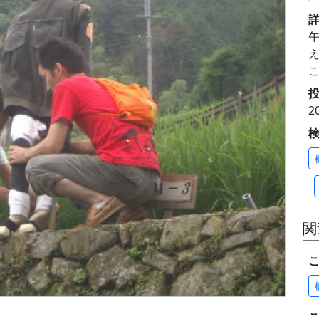
投
2
関