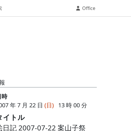
索
Office
報
日時
007 年 7 月 22 日
(日)
13 時 00 分
タイトル
絵日記 2007-07-22 案山子祭