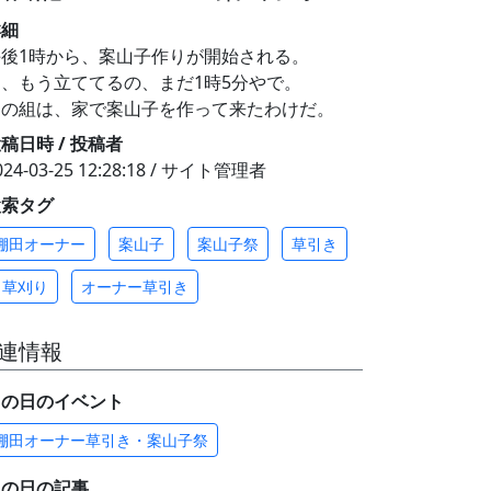
詳細
午後1時から、案山子作りが開始される。
え、もう立ててるの、まだ1時5分やで。
この組は、家で案山子を作って来たわけだ。
稿日時 / 投稿者
024-03-25 12:28:18 / サイト管理者
検索タグ
棚田オーナー
案山子
案山子祭
草引き
草刈り
オーナー草引き
連情報
この日のイベント
棚田オーナー草引き・案山子祭
この日の記事