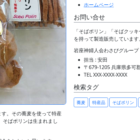
ホームページ
お問い合せ
「そばポリン」「そばクッキ
を持って製造販売しています
岩座神婦人会わさびグループ
担当 : 安田
〒679-1205 兵庫県
TEL XXX-XXXX-XXXX
検索タグ
蕎麦
特産品
そばポリン
ます。その蕎麦を使って特産
、そばポリンは生まれまし