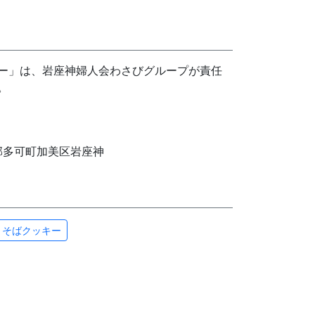
ー」は、岩座神婦人会わさびグループが責任
。
多可郡多可町加美区岩座神
そばクッキー