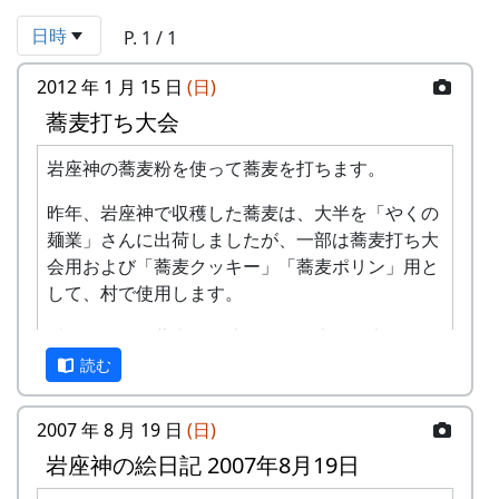
日時
P. 1 / 1
2012 年 1 月 15 日
(日)
蕎麦打ち大会
岩座神の蕎麦粉を使って蕎麦を打ちます。
昨年、岩座神で収穫した蕎麦は、大半を「やくの
麺業」さんに出荷しましたが、一部は蕎麦打ち大
会用および「蕎麦クッキー」「蕎麦ポリン」用と
して、村で使用します。
村で使用する蕎麦は、地元の人（大袋の大江さ
ん）に頼んで、昔ながらの石臼で製粉してもらっ
読む
ています。
2007 年 8 月 19 日
(日)
蕎麦打ちの講師は、岩座神の住人ではなく、町の
岩座神の絵日記 2007年8月19日
職員でもなく、都会からボランティアでやって来
てくれている「蕎麦打ち道」に身を献げたサーク