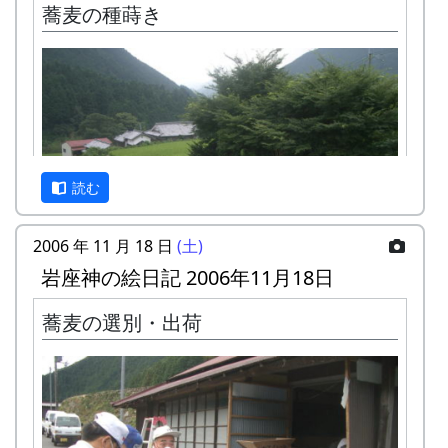
蕎麦の種蒔き
ルの人たちです。棚田オーナー「オードブルの
会」のコネで、毎年お世話になっています。
挽き立ての蕎麦粉を使った手打ちの蕎麦、おいし
いですよ。
毎年、こんな感じで蕎麦打ち大会をやっていま
す。
読む
2008-01-20 岩座神の絵日記 2008年1月20日
2010-01-24 岩座神の絵日記 2010年1月24日
2006 年 11 月 18 日
(土)
岩座神の絵日記 2006年11月18日
蕎麦の選別・出荷
午前8時から蕎麦の種蒔き作業。
蒔種機をつけたトラクターが二台、手押しの種蒔
き機が四台。手分けして作業をする。
写真は手押しの種蒔き機。