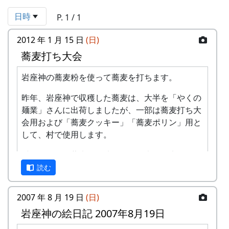
日時
P. 1 / 1
2012 年 1 月 15 日
(日)
蕎麦打ち大会
岩座神の蕎麦粉を使って蕎麦を打ちます。
昨年、岩座神で収穫した蕎麦は、大半を「やくの
麺業」さんに出荷しましたが、一部は蕎麦打ち大
会用および「蕎麦クッキー」「蕎麦ポリン」用と
して、村で使用します。
村で使用する蕎麦は、地元の人（大袋の大江さ
ん）に頼んで、昔ながらの石臼で製粉してもらっ
読む
ています。
2007 年 8 月 19 日
(日)
蕎麦打ちの講師は、岩座神の住人ではなく、町の
岩座神の絵日記 2007年8月19日
職員でもなく、都会からボランティアでやって来
てくれている「蕎麦打ち道」に身を献げたサーク