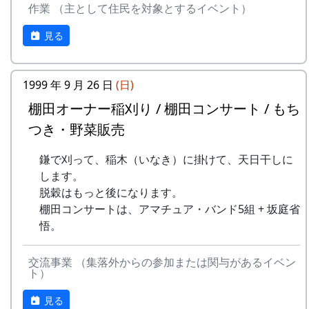
作業 （主として住民を対象とするイベント）
9
⻩⾦の海
アンジェラ
ある都会の若者が、棚田で田植えをして地元の人
見る
10
帰ってきたよ
H CORPORATION
に管理してもらい、収穫を楽しみに１年を過ごす
姿を想像して詩を書きました。
11
帰郷〜2000〜9⽉吉
三畳⼀間
⽇
1999 年 9 月 26 日
(日)
相棒の“うらめしあ”が曲をつけてくれて、兵庫県
のとある棚田コンサート（収穫日に田んぼでライ
棚田オーナー稲刈り / 棚田コンサート / もち
12
帰郷
なでしこ
ブする企画）でみんなで歌った思い出の楽曲で
つき・野菜販売
す。（ポン四郎）
13
僕は棚⽥の中にいる
アンジェラ
鎌で刈って、稲木（いなき）に掛けて、天日干しに
水と太陽の国で
14
静かに時は…
H CORPORATION
します。
脱穀はもっと後になります。
15
⽔と太陽の国で
メシアとポン四郎
棚田コンサートは、アマチュア・バンド5組 + 坂庭省
バンド
悟。
16
収穫の秋に
⽉ーアカリ
交流事業 （集落外からの参加または関与があるイベン
17
棚⽥のステージへ
アンジェラ
ト）
見る
2000年 加美町〜棚⽥の秋〜 穫れたての