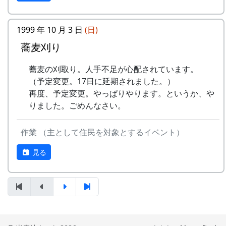
うた
稲刈りの日、田んぼでオリジナル曲を披露・演奏
1999 年 10 月 3 日
(日)
No
歌
バンド
する棚田コンサート。
蕎麦刈り
1
ふるさと加美の
メシアとポン四郎バン
毎年曲を創り出演してきましたが、その中でも、
蕎麦の刈取り。人手不足が心配されています。
⾥へ
ド
夏のイメージを色濃く出した曲です。
（予定変更。17日に延期されました。）
水田に降り注ぐ“雨”と“太陽の光”が、私達の命を
2
加美の⾥か
パルス
再度、予定変更。やっぱりやります。というか、や
支えているのだと実感させられた「里山のよきイ
ら'98
りました。ごめんなさい。
ベント」でした。（ポン四郎）
3
永遠の⾥
すぱ
作業 （主として住民を対象とするイベント）
収穫祭にて
4
棚⽥の⾵
アンジェラ
見る
5
なんとなく聴く
リアルキャンディーズ
うた
6
あしたは帰ろう
グリーンマウンテンボ
ーイズ