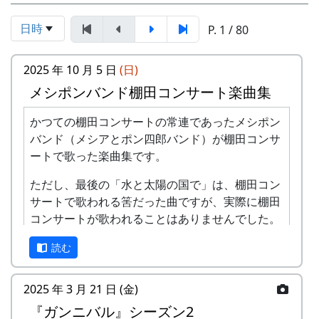
日時
P. 1 / 80
2025 年 10 月 5 日
(日)
メシポンバンド棚田コンサート楽曲集
かつての棚田コンサートの常連であったメシポン
バンド（メシアとポン四郎バンド）が棚田コンサ
ートで歌った楽曲集です。
ただし、最後の「水と太陽の国で」は、棚田コン
サートで歌われる筈だった曲ですが、実際に棚田
コンサートが歌われることはありませんでした。
棚田のうた ～ふるさと加美の里へ～
読む
2025 年 3 月 21 日 (金)
『ガンニバル』シーズン2