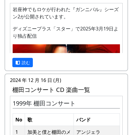
岩座神でもロケが行われた『ガンニバル』シーズ
ン2が公開されています。
ディズニープラス「スター」で2025年3月19日よ
り独占配信
私達メシポンバンドが若い頃連続出場を果たして
きた「棚田コンサート」は、フォークソングシン
ガーの“坂庭省悟さん”を始め審査員の方が見守る
読む
中、毎年優秀バンドが表彰されました。
2024 年 12 月 16 日 (月)
私達は、この「棚田のうた ～ふるさと加美の里
棚田コンサート CD 楽曲一覧
へ～」で出場した年、“２位”に入ることができま
した。賞品は何と！「地元産の卵、半年分」でし
1999年 棚田コンサート
た。
予告編
田んぼの真ん中で山積みの卵の箱を受け取り、バ
No
歌
バンド
ンドメンバーで分けて持って帰ろうとしてたら、
他のバンドに目茶苦茶うらやましがられたのを覚
1
加美と僕と棚⽥のメ
アンジェラ