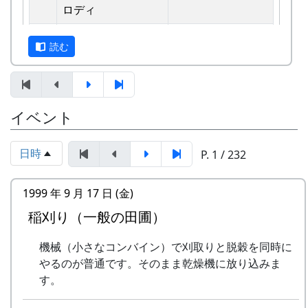
えています。
ロディ
しばらくメンバーのお家では、おいしい“たまご
2
歌おうみんなで
グリーンマウンテ
読む
かけごはん”や“卵料理”を味わうことができ、「音
ンボーイズ
楽やっててよかったなあ」と思った瞬間でした
3
ワンス・アンド・フ
⽉ーアカリ
～。 (ポン四郎）
ォーエバー
棚田のイネに
イベント
4
僕の中のふるさと
H CORPORATION
II
日時
P. 1 / 232
5
棚⽥のイネに
メシアとポン四郎
「この村に、喰われる」、「この村を、喰ってや
バンド
1999 年 9 月 17 日 (金)
る」って、いやいやいや、岩座神はそんな村じゃ
稲刈り（一般の田圃）
6
ふるさと加美の⾥へ
メシアとポン四郎
ありませんよ。
バンド
機械（小さなコンバイン）で刈取りと脱穀を同時に
7
棚⽥の⾵
アンジェラ
やるのが普通です。そのまま乾燥機に放り込みま
す。
8
この町で
MASA BAND
里山の自然と暮らしを守ろうと、全国に棚田オー
ナー制度というのがあります。