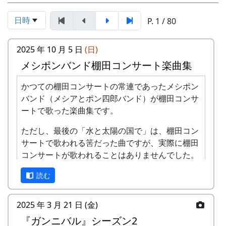
日時
P. 1 / 80
2025 年 10 月 5 日
(日)
メシポンバンド棚田コンサート楽曲集
かつての棚田コンサートの常連であったメシポン
バンド（メシアとポン四郎バンド）が棚田コンサ
ートで歌った楽曲集です。
ただし、最後の「水と太陽の国で」は、棚田コン
サートで歌われる筈だった曲ですが、実際に棚田
コンサートが歌われることはありませんでした。
棚田のうた ～ふるさと加美の里へ～
読む
2025 年 3 月 21 日 (金)
『ガンニバル』シーズン2