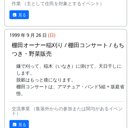
作業 （主として住民を対象とするイベント）
9
⻩⾦の海
アンジェラ
ある都会の若者が、棚田で田植えをして地元の人
見る
10
帰ってきたよ
H CORPORATION
に管理してもらい、収穫を楽しみに１年を過ごす
姿を想像して詩を書きました。
11
帰郷〜2000〜9⽉吉
三畳⼀間
⽇
1999 年 9 月 26 日
(日)
相棒の“うらめしあ”が曲をつけてくれて、兵庫県
のとある棚田コンサート（収穫日に田んぼでライ
棚田オーナー稲刈り / 棚田コンサート / もち
12
帰郷
なでしこ
ブする企画）でみんなで歌った思い出の楽曲で
つき・野菜販売
す。（ポン四郎）
13
僕は棚⽥の中にいる
アンジェラ
鎌で刈って、稲木（いなき）に掛けて、天日干しに
水と太陽の国で
14
静かに時は…
H CORPORATION
します。
脱穀はもっと後になります。
15
⽔と太陽の国で
メシアとポン四郎
棚田コンサートは、アマチュア・バンド5組 + 坂庭省
バンド
悟。
16
収穫の秋に
⽉ーアカリ
交流事業 （集落外からの参加または関与があるイベン
17
棚⽥のステージへ
アンジェラ
ト）
見る
2000年 加美町〜棚⽥の秋〜 穫れたての