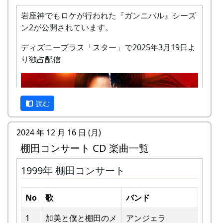
岩座神でもロケが行われた『ガンニバル』シーズ
ン2が公開されています。
ディズニープラス「スター」で2025年3月19日よ
り独占配信
私達メシポンバンドが若い頃連続出場を果たして
きた「棚田コンサート」は、フォークソングシン
ガーの“坂庭省悟さん”を始め審査員の方が見守る
読む
中、毎年優秀バンドが表彰されました。
2024 年 12 月 16 日 (月)
私達は、この「棚田のうた ～ふるさと加美の里
棚田コンサート CD 楽曲一覧
へ～」で出場した年、“２位”に入ることができま
した。賞品は何と！「地元産の卵、半年分」でし
1999年 棚田コンサート
た。
予告編
田んぼの真ん中で山積みの卵の箱を受け取り、バ
No
歌
バンド
ンドメンバーで分けて持って帰ろうとしてたら、
他のバンドに目茶苦茶うらやましがられたのを覚
1
加美と僕と棚⽥のメ
アンジェラ