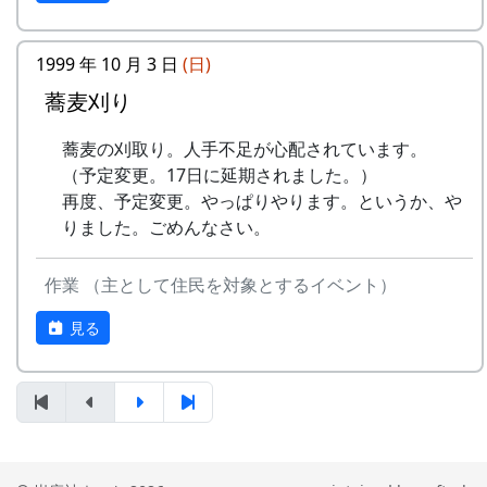
うた
稲刈りの日、田んぼでオリジナル曲を披露・演奏
1999 年 10 月 3 日
(日)
No
歌
バンド
する棚田コンサート。
蕎麦刈り
1
ふるさと加美の
メシアとポン四郎バン
毎年曲を創り出演してきましたが、その中でも、
蕎麦の刈取り。人手不足が心配されています。
⾥へ
ド
夏のイメージを色濃く出した曲です。
（予定変更。17日に延期されました。）
水田に降り注ぐ“雨”と“太陽の光”が、私達の命を
2
加美の⾥か
パルス
再度、予定変更。やっぱりやります。というか、や
支えているのだと実感させられた「里山のよきイ
ら'98
りました。ごめんなさい。
ベント」でした。（ポン四郎）
3
永遠の⾥
すぱ
作業 （主として住民を対象とするイベント）
収穫祭にて
4
棚⽥の⾵
アンジェラ
見る
5
なんとなく聴く
リアルキャンディーズ
うた
6
あしたは帰ろう
グリーンマウンテンボ
ーイズ