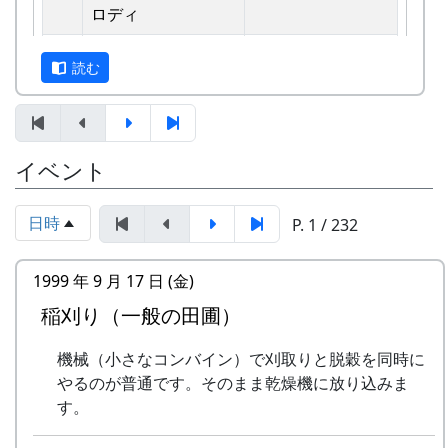
えています。
ロディ
しばらくメンバーのお家では、おいしい“たまご
2
歌おうみんなで
グリーンマウンテ
読む
かけごはん”や“卵料理”を味わうことができ、「音
ンボーイズ
楽やっててよかったなあ」と思った瞬間でした
3
ワンス・アンド・フ
⽉ーアカリ
～。 (ポン四郎）
ォーエバー
棚田のイネに
イベント
4
僕の中のふるさと
H CORPORATION
II
日時
P. 1 / 232
5
棚⽥のイネに
メシアとポン四郎
「この村に、喰われる」、「この村を、喰ってや
バンド
1999 年 9 月 17 日 (金)
る」って、いやいやいや、岩座神はそんな村じゃ
稲刈り（一般の田圃）
6
ふるさと加美の⾥へ
メシアとポン四郎
ありませんよ。
バンド
機械（小さなコンバイン）で刈取りと脱穀を同時に
7
棚⽥の⾵
アンジェラ
やるのが普通です。そのまま乾燥機に放り込みま
す。
8
この町で
MASA BAND
里山の自然と暮らしを守ろうと、全国に棚田オー
ナー制度というのがあります。