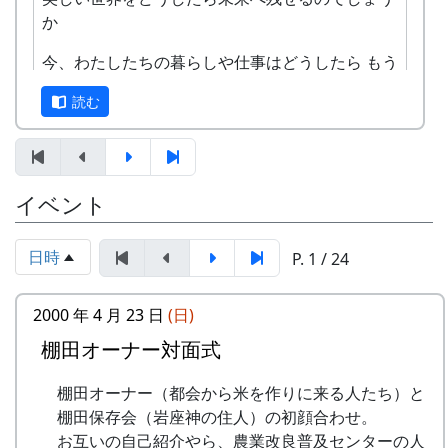
か
る」って、いやいやいや、岩座神はそんな村じゃ
毎月第2日曜日の「ふれあいカフェ」や、10月20
ありませんよ。
日の「棚田の収穫祭」など、岩座神のイベントの
今、わたしたちの暮らしや仕事はどうしたら もう
時においでください。
一度自然との繋がりを取り戻せるのでしょうか
読む
2024-09-08 ふれあいカフェ
その答えはきっと自然の中にある。
2024-10-13 ふれあいカフェ
2024-10-20 棚田収穫祭 2024
「大地のスコレー」は様々な講師を招き 自然と共
に暮らすこれからの生き方を学ぶ場です。
イベント
スタンプの台帳 = まるごとガイド
VOL.1 有機農業の考え方と技術
スタンプラリーでは、『まるごとガイド』をスタ
ンプ台帳として使います。
日時
P. 1 / 24
「自然には仕組みがある」
「棚田の里 岩座神」は 69 ページ、No. 173 で
2000 年 4 月 23 日
有機という言葉をたどっていくと、そんな意味が
(日)
す。
ありました。 山をお手本に土を作る。 畑におこ
棚田オーナー対面式
スタンプラリー
る様々な問題に根源的なアプローチで解決してい
正式なスタンプラリーには、アナログ5コース、
く美しい農業のあり方を学びます。 これから冬野
棚田オーナー（都会から米を作りに来る人たち）と
デジタル3コースがあり、達成した人には以下の
菜のはじまりの季節。種まき、肥料作り、畝作り
棚田保存会（岩座神の住人）の初顔合わせ。
特典があたえられます。
など具体的な栽培方法もお話しいただきます。 こ
お互いの自己紹介やら、農業改良普及センターの人