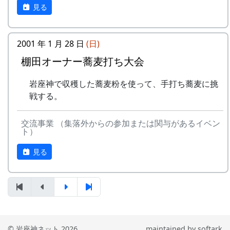
WEB 予約 :
見る
https://forms.gle/dzhSFcTSxZdyNKLz9
MAIL : here@momen.studio
TEL : 090 9629 2057 (村田)
2001 年 1 月 28 日
(日)
主催 : スタジオモメン
棚田オーナー蕎麦打ち大会
岩座神で収穫した蕎麦粉を使って、手打ち蕎麦に挑
戦する。
交流事業 （集落外からの参加または関与があるイベン
ト）
見る
© 岩座神ネット 2026
maintained by
softark