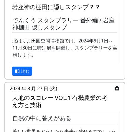
岩座神の棚田に隠しスタンプ？？
でんくう スタンプラリー 番外編 / 岩座
神棚田 隠しスタンプ
予告編
北はりま田園空間博物館では、2024年9月1日～
11月30日に特別展を開催し、スタンプラリーを実
施します。
正式なスタンプラリーは何カ所も行かないと達成
読む
できませんが、No. 173 「棚田の里 岩座神」に
は、何と、1個だけで達成できる隠しスタンプが
置いてあります。このスタンプは、北はりまエコ
2024 年 8 月 27 日 (火)
ミュージアムで100円割引券として使えます。
大地のスコレー VOL.1 有機農業の考
え方と技術
イベントのときに来て下さい
ただし、スタンプを置いている岩座神の公会堂は
自然の中に答えがある
ふだんは閉まっていますので、いつ来てもスタン
プを押せるわけではありません。
美しい世界をどうしたら未来へ残せるのでしょう
「この村に、喰われる」、「この村を、喰ってや