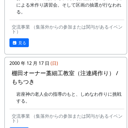
こで学んだ知識をぜひそれぞれの畑で実践してい
による米作り講習会。そして区画の抽選が行なわれ
抽選で3名様に「博物館セット」
ただけたら幸いです。
る。
北はりまの米 5kg + レトルトカレー
講師 : 保田茂先生
達成者にもれなく「コンプリート賞」
交流事業 （集落外からの参加または関与があるイベン
特別展マグネット（5個セット）
神戸大学名誉教授。 有機農業研究の第一人者とし
ト）
ガチャ1回チャレンジ
て農業経営・地域活性分野で活躍。 県下12ヶ所
で有機農業教室を開設し、環境と人と心が健全な
見る
詳しくは 北はりま田園空間博物館 特別展＞スタ
農業の普及に尽力。 手軽に作れる肥料「保田ぼか
ンプラリー を参照して下さい。
し」を考案。 家庭から食の未来を変えていく運動
2000 年 12 月 17 日
(日)
を起している。 生物が豊かに育つ土作りを実践、
美味しく楽しい有機農業の技術を伝えている。
棚田オーナー藁細工教室（注連縄作り） /
もちつき
開催要項
日程 : 2024年8月27日(火)
岩座神の老人会の指導のもと、しめなわ作りに挑戦
時間 : 13:30 - 16:00
する。
会場 : 岩座神公会堂（兵庫県多可郡多可町加
美区岩座神378）
交流事業 （集落外からの参加または関与があるイベン
ト）
お問い合せ・お申し込み