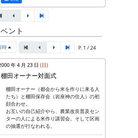
でしょうか
10月20日の「棚田の収穫祭」など、岩座神
のイベントの時においでください。
その答えはきっと自然の中にある。
2024-09-08 ふれあいカフェ
「大地のスコレー」は様々な講師を招き 自
イベント
2024-10-13 ふれあいカフェ
然と共に暮らすこれからの生き方を学ぶ場
2024-10-20 棚田収穫祭 2024
です。
日時
P. 1 / 24
スタンプの台帳 = まるごとガイド
VOL.1 有機農業の考え方と技術
スタンプラリーでは、『まるごとガイド』
2000 年 4 月 23 日
(日)
「自然には仕組みがある」
をスタンプ台帳として使います。
棚田オーナー対面式
有機という言葉をたどっていくと、そんな
「棚田の里 岩座神」は 69 ページ、No. 173
意味がありました。 山をお手本に土を作
です。
棚田オーナー（都会から米を作りに来る人
る。 畑におこる様々な問題に根源的なアプ
たち）と棚田保存会（岩座神の住人）の初
スタンプラリー
ローチで解決していく美しい農業のあり方
顔合わせ。
正式なスタンプラリーには、アナログ5コ
を学びます。 これから冬野菜のはじまりの
お互いの自己紹介やら、農業改良普及セン
ース、デジタル3コースがあり、達成した
季節。種まき、肥料作り、畝作りなど具体
ターの人による米作り講習会。そして区画
人には以下の特典があたえられます。
的な栽培方法もお話しいただきます。 ここ
の抽選が行なわれる。
で学んだ知識をぜひそれぞれの畑で実践し
抽選で3名様に「博物館セット」