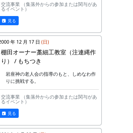
ていただけたら幸いです。
交流事業 （集落外からの参加または関与があ
北はりまの米 5kg + レトルトカレ
るイベント）
講師 : 保田茂先生
ー
達成者にもれなく「コンプリート賞」
神戸大学名誉教授。 有機農業研究の第一人
見る
特別展マグネット（5個セット）
者として農業経営・地域活性分野で活躍。
ガチャ1回チャレンジ
県下12ヶ所で有機農業教室を開設し、環境
と人と心が健全な農業の普及に尽力。 手軽
2000 年 12 月 17 日
(日)
詳しくは 北はりま田園空間博物館 特別展＞
に作れる肥料「保田ぼかし」を考案。 家庭
棚田オーナー藁細工教室（注連縄作
スタンプラリー を参照して下さい。
から食の未来を変えていく運動を起してい
り） / もちつき
る。 生物が豊かに育つ土作りを実践、美味
しく楽しい有機農業の技術を伝えている。
岩座神の老人会の指導のもと、しめなわ作
開催要項
りに挑戦する。
日程 : 2024年8月27日(火)
交流事業 （集落外からの参加または関与があ
時間 : 13:30 - 16:00
るイベント）
会場 : 岩座神公会堂（兵庫県多可郡多
可町加美区岩座神378）
見る
お問い合せ・お申し込み
WEB 予約 :