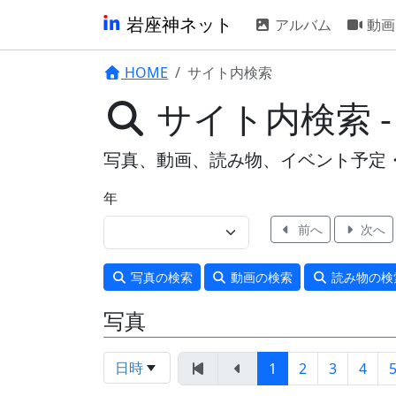
岩座神ネット
アルバム
動画
HOME
サイト内検索
サイト内検索 
写真、動画、読み物、イベント予定
年
前へ
次へ
写真
の検索
動画
の検索
読み物
の検
写真
日時
1
2
3
4