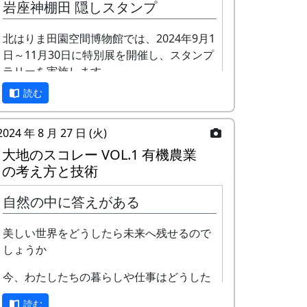
岩座神棚田 隠しスタンプ
北はりま田園空間博物館では、2024年9月1
日～11月30日に特別展を開催し、スタンプ
ラリーを実施します。
読む
正式なスタンプラリーは何カ所も行かない
と達成できませんが、No. 173 「棚田の里
岩座神」には、何と、1個だけで達成でき
2024 年 8 月 27 日 (火)
る隠しスタンプが置いてあります。このス
大地のスコレー VOL.1 有機農業
タンプは、北はりまエコミュージアムで
の考え方と技術
100円割引券として使えます。
「この村に、喰われる」、「この村を、喰
自然の中に答えがある
イベントのときに来て下さい
ってやる」って、いやいやいや、岩座神は
そんな村じゃありませんよ。
ただし、スタンプを置いている岩座神の公
美しい世界をどうしたら未来へ残せるので
会堂はふだんは閉まっていますので、いつ
しょうか
来てもスタンプを押せるわけではありませ
ん。
今、わたしたちの暮らしや仕事はどうした
ら もう一度自然との繋がりを取り戻せるの
毎月第2日曜日の「ふれあいカフェ」や、
読む