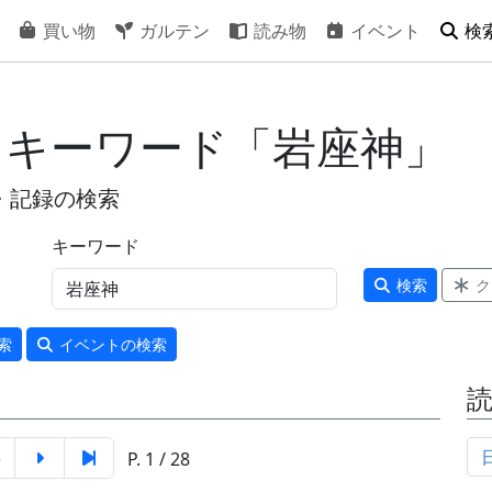
買い物
ガルテン
読み物
イベント
検
- キーワード「岩座神」
・記録の検索
キーワード
検索
ク
索
イベント
の検索
5
P. 1 / 28