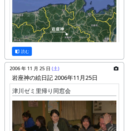
読む
2006 年 11 月 25 日
(土)
岩座神の絵日記 2006年11月25日
残念ながら、公共交通機関で岩座神に来るのは、
津川ゼミ里帰り同窓会
とっても大変です。最寄りの鉄道の駅 ( JR 西脇市
駅 ) から車で 1時間弱、最寄りのバス停から徒歩
で1時間強かかります。
カーナビを使って車でおいで下さい。カーナビ
は、高価な車載型でなく、 スマートフォンの無料