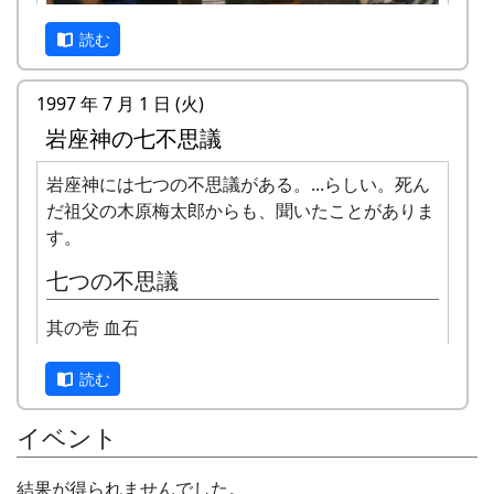
アプリで十分です。以下の住所またはキーワード
で目的地を設定したら、間違いなく、岩座神まで
読む
案内してくれます。
住所 : 兵庫県 多可郡多可町 加美区岩座神
1997 年 7 月 1 日 (火)
キーワード : 岩座神、岩座神公会堂、クライ
岩座神の七不思議
ンガルテン岩座神、等々
岩座神には七つの不思議がある。...らしい。死ん
注意点
神戸大学農学部の津川先生の研究室にいた学生さ
だ祖父の木原梅太郎からも、聞いたことがありま
冬季、降雪時には、冬用タイヤまたはチェーンが
んたちが岩座神に帰ってきた。
す。
必要になることがあります。かならず ライブカメ
ラ で、岩座神の様子をご確認ください。
七つの不思議
女四人、男二人、全員同期だそうだ。二三年前に
卒業したのかな。今は、大阪、京都、淡路、三
カーナビが北ルート（峠越えの道）を提案する場
其の壱 血石
重、遠くは東京に散らばって、それぞれに活躍し
合があります。特に冬は、後述するように、安全
ている。
な南ルートを選んで下さい。
読む
研究室にいた時に、津川先生と一緒によく岩座神
南ルートと北ルート
に来ていた人たちが、わざわざ岩座神に里帰りし
イベント
て同窓会を開いてくれた訳だ。イラストの「岩座
神マップ」を画いてくれたのも、この中のメンバ
結果が得られませんでした。