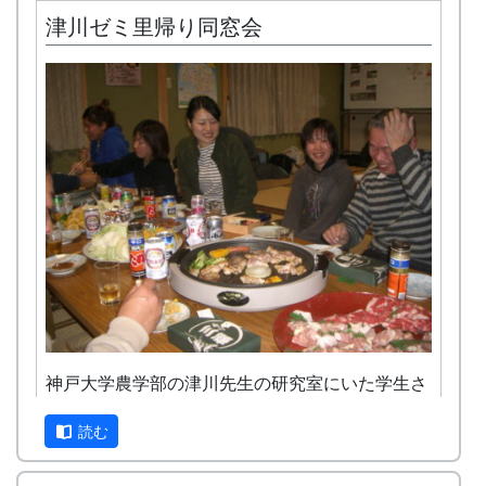
案内してくれます。
津川ゼミ里帰り同窓会
住所 : 兵庫県 多可郡多可町 加美区岩座神
キーワード : 岩座神、岩座神公会堂、クライ
ンガルテン岩座神、等々
注意点
冬季、降雪時には、冬用タイヤまたはチェーンが
必要になることがあります。かならず ライブカメ
ラ で、岩座神の様子をご確認ください。
カーナビが北ルート（峠越えの道）を提案する場
合があります。特に冬は、後述するように、安全
な南ルートを選んで下さい。
南ルートと北ルート
神戸大学農学部の津川先生の研究室にいた学生さ
んたちが岩座神に帰ってきた。
読む
女四人、男二人、全員同期だそうだ。二三年前に
卒業したのかな。今は、大阪、京都、淡路、三