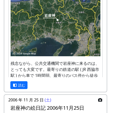
残念ながら、公共交通機関で岩座神に来るのは、
とっても大変です。最寄りの鉄道の駅 ( JR 西脇市
駅 ) から車で 1時間弱、最寄りのバス停から徒歩
で1時間強かかります。
読む
カーナビを使って車でおいで下さい。カーナビ
は、高価な車載型でなく、 スマートフォンの無料
2006 年 11 月 25 日
(土)
アプリで十分です。以下の住所またはキーワード
岩座神の絵日記 2006年11月25日
で目的地を設定したら、間違いなく、岩座神まで