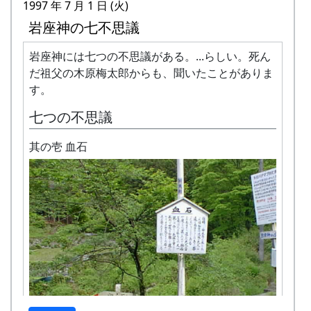
1997 年 7 月 1 日 (火)
重、遠くは東京に散らばって、それぞれに活躍し
岩座神の七不思議
ている。
研究室にいた時に、津川先生と一緒によく岩座神
岩座神には七つの不思議がある。...らしい。死ん
に来ていた人たちが、わざわざ岩座神に里帰りし
だ祖父の木原梅太郎からも、聞いたことがありま
て同窓会を開いてくれた訳だ。イラストの「岩座
す。
神マップ」を画いてくれたのも、この中のメンバ
七つの不思議
ーだ。これはもう、歓迎しなければいけないだろ
う、という事で、岩座神の若い(と言っても立派
其の壱 血石
な中高年の)メンバーが七人寄って、酒食をふる
まうことにした次第だ。(中に一人、いや、実は
岩座神は初めてです、という人がいたけれど、そ
んなことは全然かまわない。)
岩座神イラストマップ（初版）
岩座神には、国道427号線から、二つの経路でア
クセスすることが出来ます。