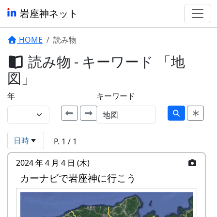
岩座神ネット
HOME
読み物
読み物 - キーワード 「地
図」
年
キーワード
日時
P. 1 / 1
2024 年 4 月 4 日 (木)
カーナビで岩座神に行こう