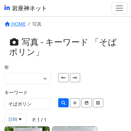
岩座神ネット
HOME
写真
写真 - キーワード 「そば
ポリン」
年
キーワード
日時
P. 1 / 1