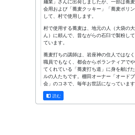
麺業」さんに出荷しましたが、一部は蕎麦
会用および「蕎麦クッキー」「蕎麦ポリン
して、村で使用します。
村で使用する蕎麦は、地元の人（大袋の大
ん）に頼んで、昔ながらの石臼で製粉して
ています。
蕎麦打ちの講師は、岩座神の住人ではなく
職員でもなく、都会からボランティアでや
てくれている「蕎麦打ち道」に身を献げた
ルの人たちです。棚田オーナー「オードブ
会」のコネで、毎年お世話になっています
挽き立ての蕎麦粉を使った手打ちの蕎麦、
読む
いですよ。
毎年、こんな感じで蕎麦打ち大会をやって
す。
2008-01-20 岩座神の絵日記 2008年1