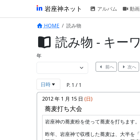
岩座神ネット
アルバム
動画
HOME
読み物
読み物 - キー
年
前へ
次へ
日時
P. 1 / 1
2012 年 1 月 15 日
(日)
蕎麦打ち大会
岩座神の蕎麦粉を使って蕎麦を打ちます。
昨年、岩座神で収穫した蕎麦は、大半を「