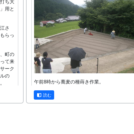
打ち大
」用と
江さ
もらっ
、町の
って来
サーク
ルの
午前8時から蕎麦の種蒔き作業。
。
蒔種機をつけたトラクターが二台、手押しの
おいし
読む
き機が四台。手分けして作業をする。
写真は手押しの種蒔き機。
いま
日傘を差したりして道から眺めているのは、J
機関誌の取材陣だ。「そばクッキー」と「そ
月20日