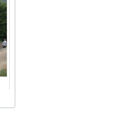
種蒔
Aの
ばポ