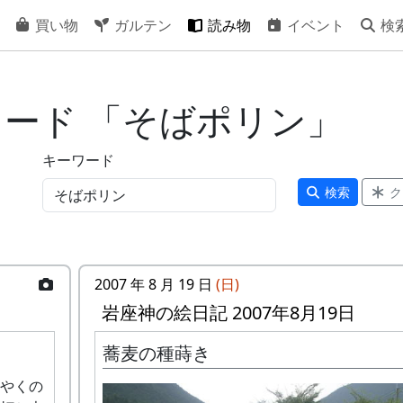
買い物
ガルテン
読み物
イベント
検
ワード 「そばポリン」
キーワード
検索
ク
2007 年 8 月 19 日
(日)
岩座神の絵日記 2007年8月19日
蕎麦の種蒔き
やくの