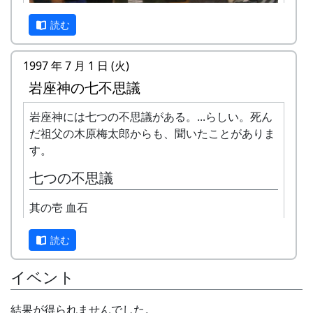
アプリで十分です。以下の住所またはキーワード
で目的地を設定したら、間違いなく、岩座神まで
読む
案内してくれます。
住所 : 兵庫県 多可郡多可町 加美区岩座神
1997 年 7 月 1 日 (火)
キーワード : 岩座神、岩座神公会堂、クライ
岩座神の七不思議
ンガルテン岩座神、等々
岩座神には七つの不思議がある。...らしい。死ん
注意点
神戸大学農学部の津川先生の研究室にいた学生さ
だ祖父の木原梅太郎からも、聞いたことがありま
冬季、降雪時には、冬用タイヤまたはチェーンが
んたちが岩座神に帰ってきた。
す。
必要になることがあります。かならず ライブカメ
ラ で、岩座神の様子をご確認ください。
七つの不思議
女四人、男二人、全員同期だそうだ。二三年前に
卒業したのかな。今は、大阪、京都、淡路、三
カーナビが北ルート（峠越えの道）を提案する場
其の壱 血石
重、遠くは東京に散らばって、それぞれに活躍し
合があります。特に冬は、後述するように、安全
ている。
な南ルートを選んで下さい。
読む
研究室にいた時に、津川先生と一緒によく岩座神
南ルートと北ルート
に来ていた人たちが、わざわざ岩座神に里帰りし
イベント
て同窓会を開いてくれた訳だ。イラストの「岩座
神マップ」を画いてくれたのも、この中のメンバ
結果が得られませんでした。