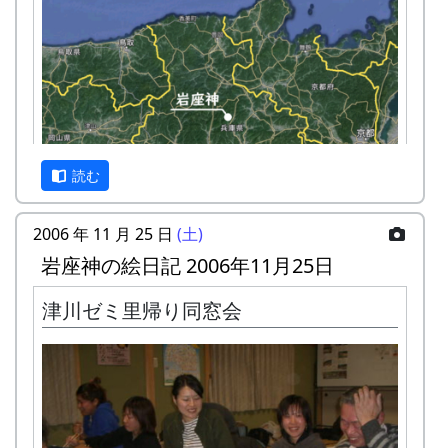
読む
2006 年 11 月 25 日
(土)
岩座神の絵日記 2006年11月25日
残念ながら、公共交通機関で岩座神に来るのは、
津川ゼミ里帰り同窓会
とっても大変です。最寄りの鉄道の駅 ( JR 西脇市
駅 ) から車で 1時間弱、最寄りのバス停から徒歩
で1時間強かかります。
カーナビを使って車でおいで下さい。カーナビ
は、高価な車載型でなく、 スマートフォンの無料