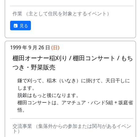
収穫した米を全部お持ち帰りいただけます。
2002年9月29日 坂庭省吾さん
(100平方メートルの収穫収量は玄米で約30キ
作業 （主として住民を対象とするイベント）
ロです。) 清流の里、岩座神地区のコシヒカ
リは特においしいと評判です。
見る
田すき、田ごしらえ、水管理、病害虫対策(3
回程度)、施肥、脱穀、乾燥、籾すりなどは
地元農家で担当します。
1999 年 9 月 26 日
(日)
実りの時期には、かかしを立てることができ
平成27年度棚田オーナー (2015-04-12 11:26:16)
棚田オーナー稲刈り / 棚田コンサート / もち
ます。
つき・野菜販売
岩座神棚田オーナーの特典
多可町の宿泊施設を安く利用できます。
多可町の特産品がもらえます(1万円相当)。
鎌で刈って、稲木（いなき）に掛けて、天日干しに
一から十までプロの指導を受け、減農薬栽培
地元の新鮮な野菜を購入できます。
します。
の米づくりを体験できます。
田植え、稲刈り時のイベントに参加できま
脱穀はもっと後になります。
収穫した米を全部お持ち帰りいただけます。
す。
棚田コンサートは、アマチュア・バンド5組 + 坂庭省
(100平方メートルの収穫収量は玄米で約30キ
村の秋祭りに参加して、御神酒を飲み、「ひ
2006年9月24日 棚田の集い
悟。
ロです。) 清流の里、岩座神地区のコシヒカ
きやま」を引くことができます。
リは特においしいと評判です。
運営体制や資金難から途絶えていた棚田コンサー
田すき、田ごしらえ、水管理、病害虫対策(3
交流事業 （集落外からの参加または関与があるイベン
トですが、棚田オーナーや都会から棚田の景観を
ト）
回程度)、施肥、脱穀、乾燥、籾すりなどは
求めて訪れる人々からコンサート復活の声もあ