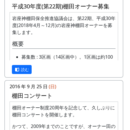
年会費 : 1区画5万円です。
平成30年度(第22期)棚田オーナー募集
申込み期限 : 2019年3月15日。
選考 : 応募者が募集数を超えた場合は、アン
岩座神棚田保全推進協議会は、第22期、平成30年
ケート回答をもとに、当協議会で書類選考さ
度(2018年4月～12月)の岩座神棚田オーナーを募
せていただきます。
集します。
申込み方法 : 下記の申込み窓口に、電話、
概要
FAXまたはメールでお申し込み下さい（FAX
またはメールの場合は、郵便番号、住所、氏
募集数 : 3区画（14区画中）。1区画は約100
名、電話番号を明記して下さい）。 折り返
平方メートルです。
し、詳しい内容と「申し込みアンケート」を
読む
応募資格 : まじめに農業に取り組み、自然と
お送りいたしますので、申し込みアンケート
ふれあう勇気をお持ちで、地域になじめるか
をご返送ください。
た。家族や団体でも結構です。
2016 年 9 月 25 日
(日)
申込み・お問合せの窓口
年会費 : 1区画5万円です。
棚田コンサート
申込み期限 : 2018年2月28日。
岩座神棚田保全推進協議会事務局
選考 : 応募者が募集数を超えた場合は、アン
棚田オーナー制度20周年を記念して、久しぶりに
TEL & FAX: 9999-99-9999
ケート回答をもとに、当協議会で書類選考さ
棚田コンサートを開催します。
携帯: 999-9999-9999
せていただきます。
MAIL : mailaddress
かつて、2009年までのことですが、オーナー田の
申込み方法 : 下記の申込み窓口に、電話、