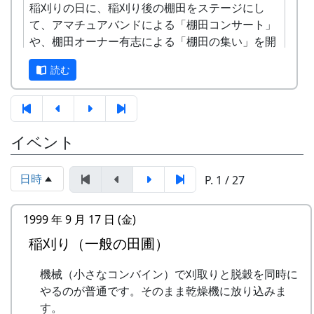
担当 : XX
稲刈りの日に、稲刈り後の棚田をステージにし
FAXまたはメールでお申し込み下さい（FAX
て、アマチュアバンドによる「棚田コンサート」
またはメールの場合は、郵便番号、住所、氏
や、棚田オーナー有志による「棚田の集い」を開
名、電話番号を明記して下さい）。 折り返
催していました。 棚田コンサートでは、各バンド
し、詳しい内容と「申し込みアンケート」を
読む
が棚田の情景を織り込んだ自作のオリジナル曲を
お送りいたしますので、申し込みアンケート
披露し、審査員に坂庭省吾さんを招いてコンテス
をご返送ください。
ト形式で行ったこともありました。
申込み・お問合せの窓口
イベント
岩座神棚田保全推進協議会事務局
TEL & FAX: 9999-99-9999
日時
P. 1 / 27
携帯: 999-9999-9999
MAIL : mailaddress
担当 : XX
1999 年 9 月 17 日 (金)
平成27年度棚田オーナー (2015-04-12 11:26:16)
稲刈り（一般の田圃）
岩座神棚田オーナーの特典
機械（小さなコンバイン）で刈取りと脱穀を同時に
一から十までプロの指導を受け、減農薬栽培
やるのが普通です。そのまま乾燥機に放り込みま
の米づくりを体験できます。
す。