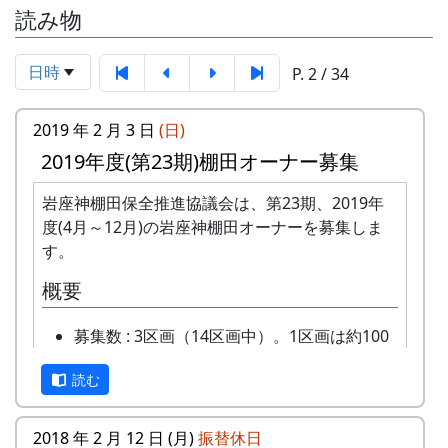
読み物
日時
P. 2 / 34
2019 年 2 月 3 日
(日)
2019年度(第23期)棚田オーナー募集
岩座神棚田保全推進協議会は、第23期、2019年
度(4月～12月)の岩座神棚田オーナーを募集しま
す。
概要
募集数 : 3区画（14区画中）。1区画は約100
平方メートルです。
読む
応募資格 : まじめに農業に取り組み、自然と
ふれあう勇気をお持ちで、地域になじめるか
た。家族や団体でも結構です。
2018 年 2 月 12 日 (月)
振替休日