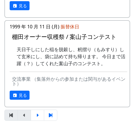
地元農家で担当します。
り、オーナー制度２０周年を迎えるにあたり記念
見る
実りの時期には、かかしを立てることができ
コンサートを開催します。
ます。
多可町の宿泊施設を安く利用できます(青年
1999 年 10 月 11 日 (月)
振替休日
の家、悠遊館、ハーモニーパークなど)。
棚田オーナー収穫祭 / 案山子コンテスト
多可町の特産品がもらえます(1万円相当)。
地元の新鮮な野菜を購入できます。
天日干しにした稲を脱穀し、籾摺り（もみすり）し
田植え、稲刈り時のイベントに参加できま
て玄米にし、袋に詰めて持ち帰ります。 今日まで活
す。
躍（？）してくれた案山子のコンテスト。
村の秋祭りに参加して、御神酒を飲み、「ひ
岩座神棚田オーナーの義務
きやま」を引くことができます。
交流事業 （集落外からの参加または関与があるイベン
岩座神産の蕎麦粉を使って蕎麦打ち体験をす
ト）
米づくりが始まる4月末までに会費を支払っ
ることができます。
ていただきます。
見る
みずから田んぼに入って米をつくること。
自然とまじめにつきあうこと(天災などで不
作になっても文句を言わないこと)。
岩座神の住人や他のオーナーと積極的にコミ
ュニケーションを取ること。