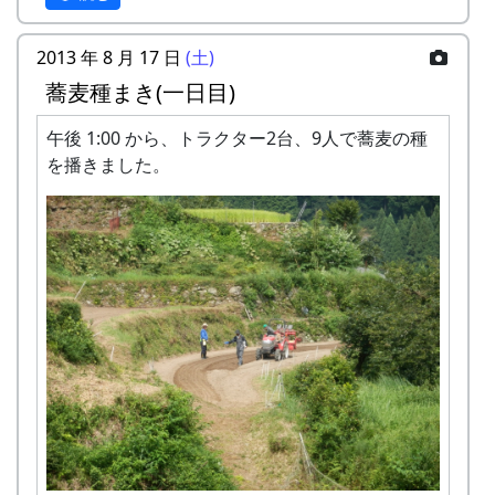
ます。
またはメールでお申込み下さい。 折り返し、
基本的には減農薬で栽培しますが、必要と認
詳しい内容と「申し込みアンケート」をお送
2013 年 8 月 17 日
(土)
めた場合には、農家の判断で農薬を使用しま
りいたしますので、申し込みアンケートをご
蕎麦種まき(一日目)
す。ご了承ください。
返送ください。
稲木にかけて天日乾燥 (2017-09-24 11:36:26)
第18期棚田オーナー対面式 (2014-04-13 12:03:51)
稲刈りは、適期刈り取りが必要となりますの
「申込みアンケート(PDF)」をご利用下さっ
午後 1:00 から、トラクター2台、9人で蕎麦の種
第23期 (2019年度) 岩座神棚田オーナー
で、刈り取り日に参加できないオーナー田は
てもかまいません。
岩座神棚田オーナーの特典
を播きました。
年間スケジュール
他のオーナーに刈り取っていただくことにな
申込み・お問合せの窓口
ります。
一から十までプロの指導を受け、減農薬栽培
米づくりを楽しむだけでなく、岩座神の美し
日時
行事
の米づくりを体験できます。
岩座神棚田保全推進協議会事務局
い景観をみんなで一緒になって守っていくこ
収穫した米を全部お持ち帰りいただけます。
FAX: XXXX-XX-XXXX
稲刈り (2014-09-28 12:01:51)
4 月 14 日 (日)
対面式・オリエンテーリング
とに積極的にご協力いただきます。
(100平方メートルの収穫収量は玄米で約30キ
MAIL : mailaddress
採れたお米の量を問題にするのではなく、米
その他
ロです。) 清流の里、岩座神地区のコシヒカ
担当 : XX
5 月 12 日 (日)
田植祭
づくりとイベント参加を楽しみ、農村との交
リは特においしいと評判です。
流を深めていただくための事業です。お間違
6 月 9 日 (日)
除草・肥料撒き
田植え用の苗、肥料などは農家で準備しま
田すき、田ごしらえ、水管理、病害虫対策(3
えのないようお願いします。
す。
回程度)、施肥、脱穀、乾燥、籾すりなどは
7 月 28 日 (日)
案山子祭
農作業に必要な道具はお貸ししますが、マイ
地元農家で担当します。
鎌、マイ手袋をご用意いただくことを推奨し
実りの時期には、かかしを立てることができ
9 月 22 日 (日)
稲刈り
ます。機械類については農家の物を共同使用
ます。