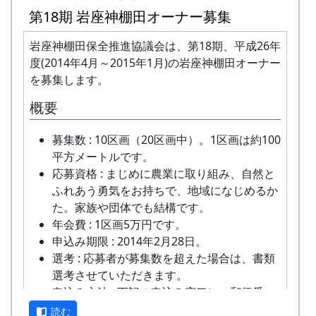
りいたしますので、申し込みアンケートをご
案山子 (2014-07-27 14:21:12)
第18期 岩座神棚田オーナー募集
他のオーナーに刈り取っていただくことにな
返送ください。
ります。
「申込みアンケート(PDF)」をご利用下さっ
岩座神棚田オーナーの義務
田植祭 - B区画 (2015-05-17 10:31:19)
岩座神棚田保全推進協議会は、第18期、平成26年
米づくりを楽しむだけでなく、岩座神の美し
てもかまいません。
度(2014年4月～2015年1月)の岩座神棚田オーナー
い景観をみんなで一緒になって守っていくこ
その他
米づくりが始まる4月末までに会費を支払っ
を募集します。
申込み・お問合せの窓口
とに積極的にご協力いただきます。
ていただきます。
採れたお米の量を問題にするのではなく、米
田植え用の苗、肥料などは農家で準備しま
概要
みずから田んぼに入って米をつくること。
岩座神棚田保全推進協議会事務局
づくりとイベント参加を楽しみ、農村との交
す。
自然とまじめにつきあうこと(天災などで不
FAX: XXXX-XX-XXXX
流を深めていただくための事業です。お間違
農作業に必要な道具はお貸ししますが、マイ
募集数 : 10区画（20区画中）。1区画は約100
作になっても文句を言わないこと)。
MAIL : mailaddress
えのないようお願いします。
鎌、マイ手袋をご用意いただくことを推奨し
平方メートルです。
岩座神の住人や他のオーナーと積極的にコミ
担当 : XX
ます。機械類については農家の物を共同使用
応募資格 : まじめに農業に取り組み、自然と
ュニケーションを取ること。
します。
ふれあう勇気をお持ちで、地域になじめるか
美しい景観を守るため、美化活動等に積極的
米づくりをするために田んぼに入る権利であ
た。家族や団体でも結構です。
に参加すること。
り、土地の貸し借りは存在しません。
年会費 : 1区画5万円です。
田植え(手植え)、ヒエ引き、草刈り、刈り取
作業の日程は、基本的に日曜日です。
申込み期限 : 2014年2月28日。
り(手刈り)、稲木干しなどは自分でやるこ
日帰りの作業ですが、宿泊を希望される方は
選考 : 応募者が募集数を超えた場合は、書類
と。
紹介します（多可町宿泊施設の利用券によ
選考させていただきます。
り、安く利用できます）。
申込み方法 : 下記の申込み窓口に、郵便番
自分の区画に名札とかかしを立てていただき
号、住所、氏名、電話番号を明記して、FAX
読む