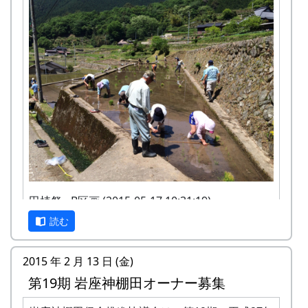
ることができます。
田植え(手植え)、ヒエ引き、草刈り、刈り取
り(手刈り)、稲木干しなどは自分でやるこ
と。
第18期棚田オーナー対面式 (2014-04-13 12:03:51)
岩座神棚田オーナーの特典
一から十までプロの指導を受け、減農薬栽培
の米づくりを体験できます。
収穫した米を全部お持ち帰りいただけます。
(100平方メートルの収穫収量は玄米で約30キ
ロです。) 清流の里、岩座神地区のコシヒカ
田植祭 - B区画 (2015-05-17 10:31:19)
リは特においしいと評判です。
岩座神棚田オーナーの義務
読む
田すき、田ごしらえ、水管理、病害虫対策(3
今年は、久しぶりに、参加者が 100 人を超えまし
回程度)、施肥、脱穀、乾燥、籾すりなどは
た。棚田オーナーの参加者が 111 人。町の広報担
米づくりが始まる4月末までに会費を支払っ
田植祭 - B区画 (2015-05-17 10:31:19)
地元農家で担当します。
当や、ローカルのケーブルテレビのクルーや、国
2015 年 2 月 13 日 (金)
ていただきます。
実りの時期には、かかしを立てることができ
会議員や県会議員、スタッフも含めれば、全部で
第19期 岩座神棚田オーナー募集
その他
みずから田んぼに入って米をつくること。
ます。
150 人ほどの人が集まりました。
自然とまじめにつきあうこと(天災などで不