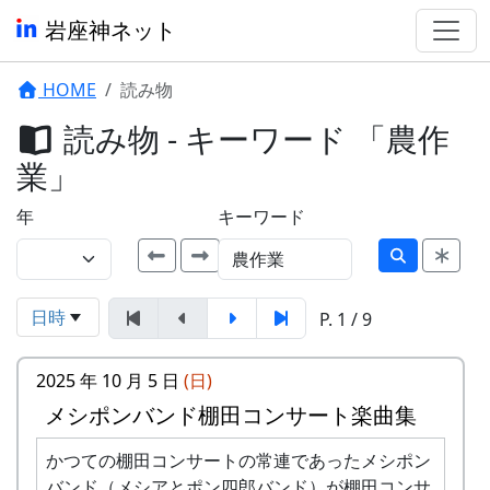
岩座神ネット
HOME
読み物
読み物 - キーワード 「農作
業」
年
キーワード
日時
P. 1 / 9
2025 年 10 月 5 日
(日)
メシポンバンド棚田コンサート楽曲集
かつての棚田コンサートの常連であったメシポン
バンド（メシアとポン四郎バンド）が棚田コンサ