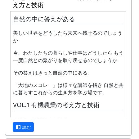
ガーの“坂庭省悟さん”を始め審査員の方が見守る
え方と技術
中、毎年優秀バンドが表彰されました。
自然の中に答えがある
私達は、この「棚田のうた ～ふるさと加美の里
へ～」で出場した年、“２位”に入ることができま
美しい世界をどうしたら未来へ残せるのでしょう
した。賞品は何と！「地元産の卵、半年分」でし
か
た。
今、わたしたちの暮らしや仕事はどうしたら もう
田んぼの真ん中で山積みの卵の箱を受け取り、バ
一度自然との繋がりを取り戻せるのでしょうか
ンドメンバーで分けて持って帰ろうとしてたら、
その答えはきっと自然の中にある。
他のバンドに目茶苦茶うらやましがられたのを覚
えています。
「大地のスコレー」は様々な講師を招き 自然と共
に暮らすこれからの生き方を学ぶ場です。
しばらくメンバーのお家では、おいしい“たまご
かけごはん”や“卵料理”を味わうことができ、「音
VOL.1 有機農業の考え方と技術
楽やっててよかったなあ」と思った瞬間でした
～。 (ポン四郎）
「自然には仕組みがある」
棚田のイネに
読む
有機という言葉をたどっていくと、そんな意味が
ありました。 山をお手本に土を作る。 畑におこ