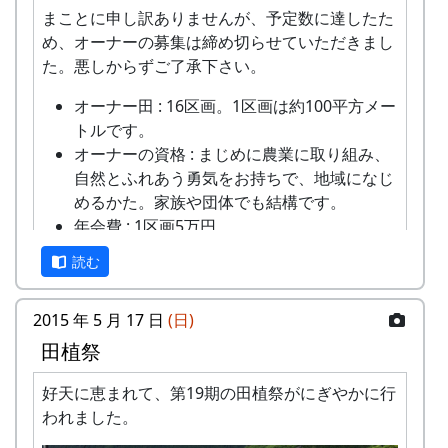
残念なことに、その次の出演の機会はありません
収穫した米を全部お持ち帰りいただけます。
まことに申し訳ありませんが、予定数に達したた
でした。
(100平方メートルの収穫収量は玄米で約30キ
め、オーナーの募集は締め切らせていただきまし
ロです。) 清流の里、岩座神地区のコシヒカ
た。悪しからずご了承下さい。
20年間、未発表で眠り続けていたこの曲ですが、
リは特においしいと評判です。
今ここに新たなアレンジで復活します。メンバー
オーナー田 : 16区画。1区画は約100平方メー
田すき、田ごしらえ、水管理、病害虫対策(3
20年分の思いがこもった曲、聞いてください。
トルです。
回程度)、施肥、脱穀、乾燥、籾すりなどは
（ポン四郎）
オーナーの資格 : まじめに農業に取り組み、
地元農家で担当します。
自然とふれあう勇気をお持ちで、地域になじ
実りの時期には、かかしを立てることができ
岩座神棚田オーナーの義務
めるかた。家族や団体でも結構です。
ます。
年会費 : 1区画5万円。
多可町の宿泊施設を安く利用できます(青年
米づくりが始まる4月末までに会費を支払っ
2006年9月24日 棚田の集い
の家、悠遊館、ハーモニーパークなど)。
ていただきます。
読む
多可町の特産品がもらえます(1万円相当)。
みずから田んぼに入って米をつくること。
運営体制や資金難から途絶えていた棚田コンサー
地元の新鮮な野菜を購入できます。
自然とまじめにつきあうこと(天災などで不
トですが、棚田オーナーや都会から棚田の景観を
2015 年 5 月 17 日
(日)
田植え、稲刈り時のイベントに参加できま
作になっても文句を言わないこと)。
求めて訪れる人々からコンサート復活の声もあ
田植祭
す。
岩座神の住人や他のオーナーと積極的にコミ
り、オーナー制度２０周年を迎えるにあたり記念
村の秋祭りに参加して、御神酒を飲み、「ひ
ュニケーションを取ること。
コンサートを開催します。
好天に恵まれて、第19期の田植祭がにぎやかに行
きやま」を引くことができます。
美しい景観を守るため、美化活動等に積極的
われました。
岩座神産の蕎麦粉を使って蕎麦打ち体験をす
に参加すること。