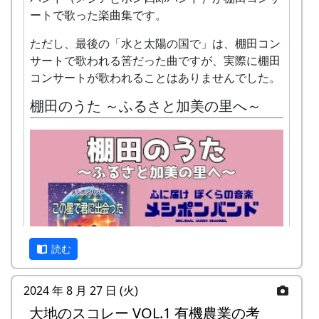
ートで歌った楽曲集です。
ただし、最後の「水と太陽の国で」は、棚田コン
サートで歌われる筈だった曲ですが、実際に棚田
コンサートが歌われることはありませんでした。
棚田のうた ～ふるさと加美の里へ～
読む
2024 年 8 月 27 日 (火)
私達メシポンバンドが若い頃連続出場を果たして
きた「棚田コンサート」は、フォークソングシン
大地のスコレー VOL.1 有機農業の考