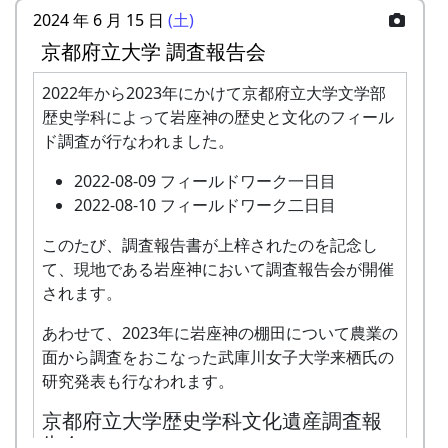
2024 年 6 月 15 日
(土)
る様々な問題に根源的なアプローチで解決してい
く美しい農業のあり方を学びます。 これから冬野
京都府立大学 調査報告会
菜のはじまりの季節。種まき、肥料作り、畝作り
2022年から2023年にかけて京都府立大学文学部
など具体的な栽培方法もお話しいただきます。 こ
歴史学科によって岩座神の歴史と文化のフィール
こで学んだ知識をぜひそれぞれの畑で実践してい
ド調査が行なわれました。
ただけたら幸いです。
講師 : 保田茂先生
2022-08-09 フィールドワーク一日目
2022-08-10 フィールドワーク二日目
神戸大学名誉教授。 有機農業研究の第一人者とし
里山の自然と暮らしを守ろうと、全国に棚田オー
て農業経営・地域活性分野で活躍。 県下12ヶ所
このたび、調査報告書が上梓されたのを記念し
ナー制度というのがあります。
で有機農業教室を開設し、環境と人と心が健全な
て、現地である岩座神において調査報告会が開催
農業の普及に尽力。 手軽に作れる肥料「保田ぼか
ある都会の若者が、棚田で田植えをして地元の人
されます。
し」を考案。 家庭から食の未来を変えていく運動
に管理してもらい、収穫を楽しみに１年を過ごす
を起している。 生物が豊かに育つ土作りを実践、
あわせて、2023年に岩座神の棚田について農業の
姿を想像して詩を書きました。
美味しく楽しい有機農業の技術を伝えている。
面から調査をおこなった武庫川女子大学来栖氏の
相棒の“うらめしあ”が曲をつけてくれて、兵庫県
研究発表も行なわれます。
開催要項
のとある棚田コンサート（収穫日に田んぼでライ
京都府立大学歴史学科文化遺産調査報
日程 : 2024年8月27日(火)
ブする企画）でみんなで歌った思い出の楽曲で
告会
時間 : 13:30 - 16:00
す。（ポン四郎）