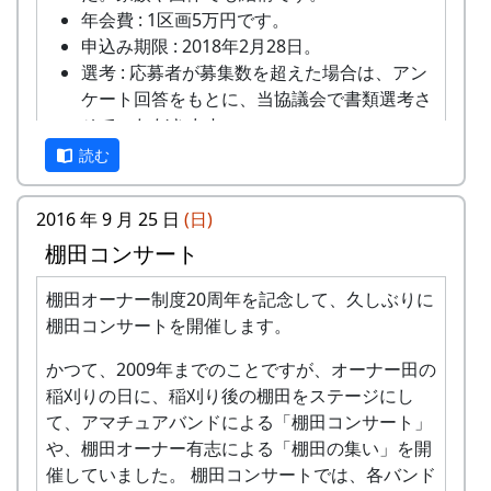
里山の田園に訪れる四季のうつろい。自然が作る
年会費 : 1区画5万円です。
芸術に、勝るものは、ありませんね。（ポン四
申込み期限 : 2018年2月28日。
郎）
選考 : 応募者が募集数を超えた場合は、アン
ケート回答をもとに、当協議会で書類選考さ
青空の光とともに
せていただきます。
申込み方法 : 下記の申込み窓口に、電話、
読む
FAXまたはメールでお申し込み下さい（FAX
またはメールの場合は、郵便番号、住所、氏
2016 年 9 月 25 日
(日)
名、電話番号を明記して下さい）。 折り返
棚田コンサート
し、詳しい内容と「申し込みアンケート」を
お送りいたしますので、申し込みアンケート
平成27年度棚田オーナー (2015-04-12 11:26:16)
棚田オーナー制度20周年を記念して、久しぶりに
をご返送ください。
棚田コンサートを開催します。
岩座神棚田オーナーの特典
申込み・お問合せの窓口
かつて、2009年までのことですが、オーナー田の
一から十までプロの指導を受け、減農薬栽培
稲刈りの日に、稲刈り後の棚田をステージにし
岩座神棚田保全推進協議会事務局
ぜひ皆さんに知ってほしい、この曲「青空の光と
の米づくりを体験できます。
て、アマチュアバンドによる「棚田コンサート」
TEL & FAX: 9999-99-9999
ともに」のエピソードです。
収穫した米を全部お持ち帰りいただけます。
や、棚田オーナー有志による「棚田の集い」を開
携帯: 999-9999-9999
(100平方メートルの収穫収量は玄米で約30キ
20年以上前の話…私達メシポンバンドは、毎年兵
催していました。 棚田コンサートでは、各バンド
MAIL : mailaddress