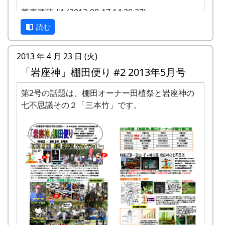
します。
多可町の宿泊施設を安く利用できます(青年
10 月 6 日 (日)
収穫祭
蕎麦種蒔 #1 (2013-08-17 14:29:27)
米づくりをするために田んぼに入る権利であ
の家、悠遊館、ハーモニーパークなど)。
10 月 14 日 (日)
オーナー米引き渡し
り、土地の貸し借りは存在しません。
多可町の特産品がもらえます(1万円相当)。
読む
作業の日程は、基本的に日曜日です。
地元の新鮮な野菜を購入できます。
12 月 16 日 (日)
餅搗き大会・注連縄作り教室
日帰りの作業ですが、宿泊を希望される方は
田植え、稲刈り時のイベントに参加できま
2013 年 4 月 23 日 (火)
紹介します（多可町宿泊施設の利用券によ
す。
以下は棚田オーナーの行事ではありませんが、自
「岩座神」棚田便り #2 2013年5月号
り、安く利用できます）。
多可町の祭などにもご参加ください。
由にご参加下さい。
田植祭 (2013-05-12)
自分の区画に名札とかかしを立てていただき
第2号の話題は、棚田オーナー田植祭と岩座神の
ます。
岩座神棚田オーナーの特典
9 月 8 日 (日)
棚田カフェ
七不思議その２「三本竹」です。
基本的には減農薬で栽培しますが、必要と認
稲木にかけて天日乾燥 (2017-09-24 11:36:26)
めた場合には、農家の判断で農薬を使用しま
一から十までプロの指導を受け、減農薬栽培
10 月 12 日 (土)
五霊神社秋祭宵宮
第22期 (平成30年度) 岩座神棚田オーナ
す。ご了承ください。
の米づくりを体験できます。
ー年間スケジュール
稲刈りは、適期刈り取りが必要となりますの
収穫した米を全部お持ち帰りいただけます。
で、刈り取り日に参加できないオーナー田は
(100平方メートルの収穫収量は玄米で約30キ
他のオーナーに刈り取っていただくことにな
日時
行事
ロです。) 清流の里、岩座神地区のコシヒカ
蕎麦種蒔 #2 (2013-08-17 14:45:51)
ります。
リは特においしいと評判です。
4 月 15 日 (日)
対面式・オリエンテーリング
米づくりを楽しむだけでなく、岩座神の美し
田すき、田ごしらえ、水管理、病害虫対策(3
い景観をみんなで一緒になって守っていくこ
回程度)、施肥、脱穀、乾燥、籾すりなどは
5 月 13 日 (日)
田植祭
とに積極的にご協力いただきます。
地元農家で担当します。