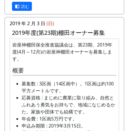
『岩座神の歴史と文化』
会場 : 岩座神公会堂（兵庫県多可郡多可町加
読む
水と太陽の国で
美区岩座神378）
日時・場所
2019 年 2 月 3 日
(日)
お問い合せ・お申し込み
日時 : 2024年6月15日（土） 13:00 - 16:30
2019年度(第23期)棚田オーナー募集
WEB 予約 :
場所 : 岩座神公会堂
https://forms.gle/dzhSFcTSxZdyNKLz9
岩座神棚田保全推進協議会は、第23期、2019年
プログラム
MAIL : here@momen.studio
度(4月～12月)の岩座神棚田オーナーを募集しま
TEL : 090 9629 2057 (村田)
岩座神における棚田景観の現状と課題
す。
主催 : スタジオモメン
武庫川女子大学大学院建築学研究科専攻
来栖萌々子
概要
岩座神の文化と生業 ～オトウ・棚田を中心に
～
募集数 : 3区画（14区画中）。1区画は約100
稲刈りの日、田んぼでオリジナル曲を披露・演奏
京都府立大学文学部歴史学科4回生 橋本
平方メートルです。
する棚田コンサート。
唯
応募資格 : まじめに農業に取り組み、自然と
岩座神地区文書からみた江戸時代の神光寺と
ふれあう勇気をお持ちで、地域になじめるか
毎年曲を創り出演してきましたが、その中でも、
家族
た。家族や団体でも結構です。
夏のイメージを色濃く出した曲です。
京都府立大学文学部歴史学科教授 東昇
年会費 : 1区画5万円です。
京都府立大学文学部歴史学科4回生 渡部
水田に降り注ぐ“雨”と“太陽の光”が、私達の命を
申込み期限 : 2019年3月15日。