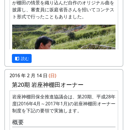
ロです。) 清流の里、岩座神地区のコシヒカ
庫県の山村で行われる「棚田コンサート」に参加
が棚田の情景を織り込んだ自作のオリジナル曲を
担当 : XX
リは特においしいと評判です。
し、“自然や農業に係わるオリジナル曲”を発表し
披露し、審査員に坂庭省吾さんを招いてコンテス
田すき、田ごしらえ、水管理、病害虫対策(3
てきました。
ト形式で行ったこともありました。
回程度)、施肥、脱穀、乾燥、籾すりなどは
そのコンサートは、卵やお米など地元の農産物が
地元農家で担当します。
賞品で、みんな張り切って演奏したものです。メ
実りの時期には、かかしを立てることができ
シポンバンドは子連れで参加していたので、それ
ます。
はそれは賑やかな、一年一度のイベントでした。
多可町の宿泊施設を安く利用できます。
多可町の特産品がもらえます(1万円相当)。
読む
審査委員長は毎回、シンガーソングライターの
地元の新鮮な野菜を購入できます。
「坂庭省悟」さん。稲刈りの終わった広い田んぼ
田植え、稲刈り時のイベントに参加できま
のステージで、出場者の演奏の後には坂庭さんの
2016 年 2 月 14 日
(日)
す。
ライブもあり、その歌声とともに、坂庭さんから
第20期 岩座神棚田オーナー
村の秋祭りに参加して、御神酒を飲み、「ひ
の結果発表と講評を楽しみにしていました。
きやま」を引くことができます。
平成27年度棚田オーナー (2015-04-12 11:26:16)
岩座神棚田保全推進協議会は、第20期、平成28年
ところが…突然の訃報。坂庭さんが病気で亡くな
度(2016年4月～2017年1月)の岩座神棚田オーナー
られたのです。
岩座神棚田オーナーの特典
制度を下記の要領で実施します。
2002年9月29日 坂庭省吾さん
次のコンサートに向け、坂庭さん追悼の曲を作ろ
一から十までプロの指導を受け、減農薬栽培
概要
うと、私達はいつにも増して力を入れましたが…
の米づくりを体験できます。