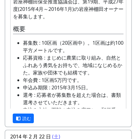
多可町の宿泊施設を安く利用できます(青年
岩座神棚田保全推進協議会は、第19期、平成27年
田植え用の苗、肥料などは農家で準備しま
作になっても文句を言わないこと)。
の家、悠遊館、ハーモニーパークなど)。
度(2015年4月～2016年1月)の岩座神棚田オーナー
す。
岩座神の住人や他のオーナーと積極的にコミ
多可町の特産品がもらえます(1万円相当)。
を募集します。
農作業に必要な道具はお貸ししますが、マイ
ュニケーションを取ること。
地元の新鮮な野菜を購入できます。
鎌、マイ手袋をご用意いただくことを推奨し
美しい景観を守るため、美化活動等に積極的
概要
田植え、稲刈り時のイベントに参加できま
ます。機械類については農家の物を共同使用
に参加すること。
す。
します。
田植え(手植え)、ヒエ引き、草刈り、刈り取
募集数 : 10区画（20区画中）。1区画は約100
多可町の祭などにもご参加ください。
米づくりをするために田んぼに入る権利であ
り(手刈り)、稲木干しなどは自分でやるこ
平方メートルです。
り、土地の貸し借りは存在しません。
と。
応募資格 : まじめに農業に取り組み、自然と
作業の日程は、基本的に日曜日です。
ふれあう勇気をお持ちで、地域になじめるか
日帰りの作業ですが、宿泊を希望される方は
た。家族や団体でも結構です。
紹介します（多可町宿泊施設の利用券によ
年会費 : 1区画5万円です。
り、安く利用できます）。
申込み期限 : 2015年3月15日。
自分の区画に名札とかかしを立てていただき
田植祭 - C区画 (2015-05-17 10:39:33)
選考 : 応募者が募集数を超えた場合は、書類
ます。
選考させていただきます。
基本的には減農薬で栽培しますが、必要と認
申込み方法 : 下記の申込み窓口に、郵便番
めた場合には、農家の判断で農薬を使用しま
号、住所、氏名、電話番号を明記して、FAX
読む
す。ご了承ください。
またはメールでお申込み下さい。 折り返し、
稲刈りは、適期刈り取りが必要となりますの
詳しい内容と「申し込みアンケート」をお送
2014 年 2 月 22 日
(土)
で、刈り取り日に参加できないオーナー田は