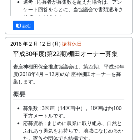
凌空・小島慧音
支えているのだと実感させられた「里山のよきイ
選考 : 応募者が募集数を超えた場合は、アン
多可町の寺社建築 ～五霊神社を中心に～
ベント」でした。（ポン四郎）
ケート回答をもとに、当協議会で書類選考さ
京都府立大学文学部歴史学科教授 岸泰子
せていただきます。
収穫祭にて
旧神光寺跡と多可町の古代山寺
申込み方法 : 下記の申込み窓口に、電話、
読む
京都府立大学文学部歴史学科教授 菱田哲
FAXまたはメールでお申し込み下さい（FAX
朗
またはメールの場合は、郵便番号、住所、氏
2018 年 2 月 12 日 (月)
振替休日
京都府立大学大学院歴史学専攻 山内愛弓
名、電話番号を明記して下さい）。 折り返
座談会
平成30年度(第22期)棚田オーナー募集
し、詳しい内容と「申し込みアンケート」を
お送りいたしますので、申し込みアンケート
参加申込みについて
岩座神棚田保全推進協議会は、第22期、平成30年
をご返送ください。
参加費 : 無料
度(2018年4月～12月)の岩座神棚田オーナーを募
申込み期日 : 2024年6月8日（日）
集します。
申込み・お問合せの窓口
申込み・問い合せ先 : 那珂ふれあい館
概要
岩座神棚田保全推進協議会事務局
多可町中区東山 539-3
TEL & FAX: 9999-99-9999
毎年、収穫を祝って田んぼの中で行われる“棚田
TEL 0795-32-0685 FAX 0795-30-2730
募集数 : 3区画（14区画中）。1区画は約100
携帯: 999-9999-9999
コンサート”に出演していました。それと、学校
mail : fureaikan@town.taka.lg.jp
平方メートルです。
MAIL : mailaddress
でビオトープを作り、イネを育てようというプロ
休館日 : 月・火（但しどちらかが祝休日
応募資格 : まじめに農業に取り組み、自然と
担当 : XX
ジェクトをしていた時期が重なってできた曲で
の場合は翌水曜日休館）
ふれあう勇気をお持ちで、地域になじめるか
す。
た。家族や団体でも結構です。